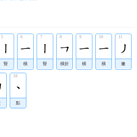
5
6
7
8
9
10
11
豎
橫
豎
橫折
橫
橫
撇
18
撇
點