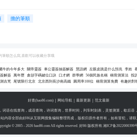
順
擔的筆順
擷的筆順怎么寫,喜歡可以收藏分享哦
屬牛的今年多大
關帝靈簽
車公靈簽抽簽解簽
慧語網
左眼皮跳是什么預兆
李姓
簽解簽
萬年歷
倉頡字碼鍵位口訣
口才網
群學網
56個民族名稱
稱骨測算法
投
測吉兇
尾號限行北京
北京西到長沙南高鐵
圓周率100位
稱骨測算免費
有趣的對
表規律
|
|
|
好查(hao86.com)
网站导航
最新更新
范文最新
，
词语在线查询
，
成语查询
，
诗词查询
，
世界时间
，
列车时刻表
，
灵签测算
，
歇后语
本站内容全部由好86从互联网搜集编辑整理而成，版权归原作者所有，如有冒犯，请联
pyright © 2005 - 2026 hao86.com All rights reserved. 好86 版权所有.
湘ICP备2022000399号