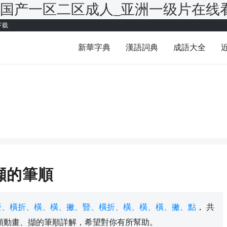
_国产一区二区成人_亚洲一级片在线
下载
新華字典
漢語詞典
成語大全
擷的筆順
豎、橫折、橫、橫、撇、豎、橫折、橫、橫、橫、撇、點
， 共
順動畫、擷的筆順詳解，希望對你有所幫助。