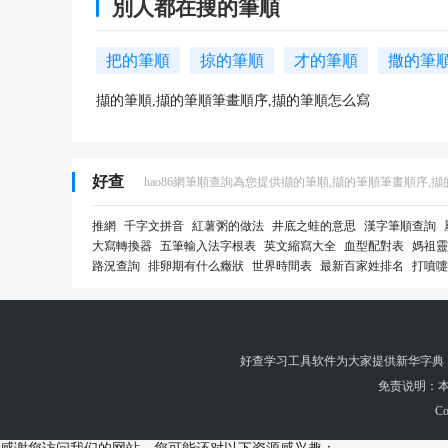
別人都在搜的筆順
把的筆順
掠的筆順
才的筆順
撒的筆
擷的筆順,擷的筆順筆畫順序,擷的筆順怎么寫
好查
hao86網筆順查詢為您提供擷的筆順,擷的筆順筆畫順序,
推網
千字文拼音
紅薯粥的做法
井底之蛙的意思
漢字筆順查詢
大寫轉換器
五筆輸入法字根表
英文縮寫大全
血型配對表
媽祖靈
路況查詢
排卵期有什么癥狀
世界時間表
最新百家姓排名
打噴嚏
三字經拼音版
漢字拼音轉換器
女人夢見貓是什么預兆
元素周期
好查学习工具软件为大家提供
新华字典
免责说明：
Co