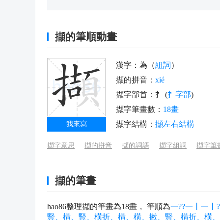
擷的筆順動畫
漢字：為（
組詞
）
擷的拼音：
xié
擷字部首：扌 (
扌字部
)
擷字筆畫數：
18畫
擷字結構：
擷左右結構
我來寫
擷字意思
擷的拼音
擷的詞語
擷字組詞
擷字筆
擷的筆畫
hao86整理擷的筆畫為18畫， 筆順為
一??一丨一丨
豎、橫、豎、橫折、橫、橫、撇、豎、橫折、橫、