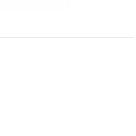
。
。
。