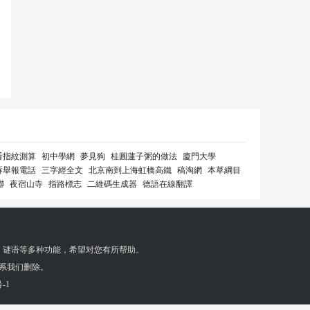
看指紋測算
初中學網
夢見狗
桂圓蓮子粥的做法
廈門大學
訴舉報電話
三字經全文
北京南到上海虹橋高鐵
稿淘網
本草綱目
聯
夜宿山寺
指路標志
二維碼生成器
德語在線翻譯
，
谜语
等多种功能，希望对您有所帮助。
系我们删除。
-1