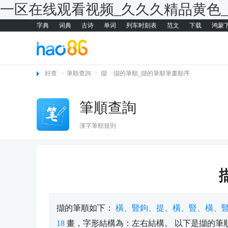
一区在线观看视频_久久久精品黄色
字典
词典
古诗
单词
列车时刻表
范文
下载
鸿蒙
好查
>
筆順查詢
>
擷
>
擷的筆順_擷的筆順筆畫順序
筆順查詢
漢字筆順規則
擷的筆順如下：
橫、豎鉤、提、橫、豎、橫、
18
畫，字形結構為：左右結構。 以下是擷的筆