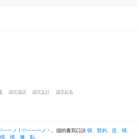
畫
擷字成語
擷字五行
擷字起名
??一一ノ丨??一一一ノ丶
。擷的書寫口訣
橫、豎鉤、提、橫、
橫、橫、撇、點
。