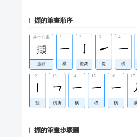
擷的筆畫順序
1
2
3
4
共十八畫
擷
橫
豎鉤
提
橫
筆順
12
13
14
15
16
17
豎
橫折
橫
橫
橫
擷的筆畫步驟圖