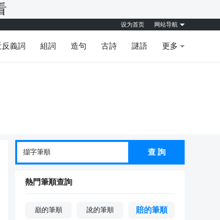
看
设为首页
网站导航
近反義詞
組詞
造句
古詩
謎語
更多
查 詢
熱門筆順查詢
賠的筆順
巔的筆順
訛的筆順