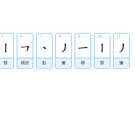
5
6
7
8
9
10
11
豎
橫折
點
撇
橫
豎
撇