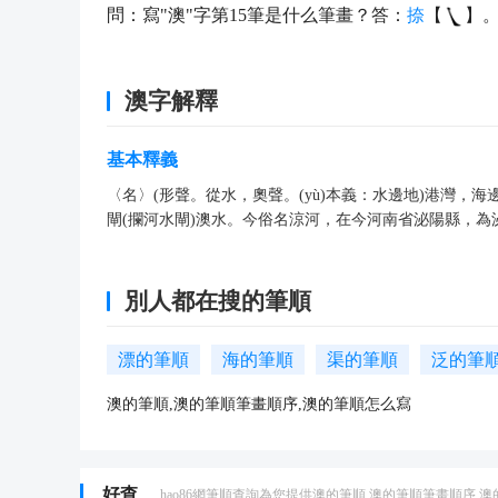
問：寫"澳"字第15筆是什么筆畫？答：
捺
【
】
澳字解釋
基本釋義
〈名〉(形聲。從水，奧聲。(yù)本義：水邊地)港灣，
閘(攔河水閘)澳水。今俗名涼河，在今河南省泌陽縣，
別人都在搜的筆順
漂的筆順
海的筆順
渠的筆順
泛的筆
澳的筆順,澳的筆順筆畫順序,澳的筆順怎么寫
好查
hao86網筆順查詢為您提供澳的筆順,澳的筆順筆畫順序,