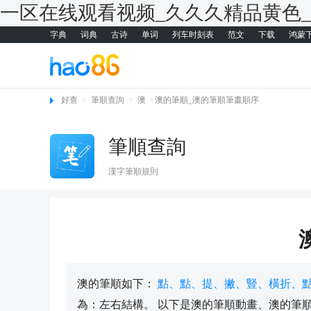
一区在线观看视频_久久久精品黄色
字典
词典
古诗
单词
列车时刻表
范文
下载
鸿蒙
好查
>
筆順查詢
>
澳
>
澳的筆順_澳的筆順筆畫順序
筆順查詢
漢字筆順規則
澳的筆順如下：
點、點、提、撇、豎、橫折、
為：左右結構。 以下是澳的筆順動畫、澳的筆