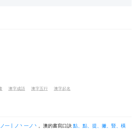
畫
澳字成語
澳字五行
澳字起名
丶ノ一丨ノ丶一ノ丶
。澳的書寫口訣
點、點、提、撇、豎、橫