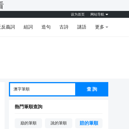
看
设为首页
网站导航
近反義詞
組詞
造句
古詩
謎語
更多
查 詢
熱門筆順查詢
賠的筆順
巔的筆順
訛的筆順