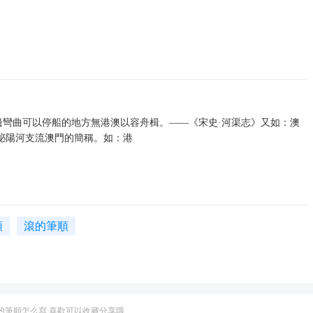
。
海邊彎曲可以停船的地方無港澳以容舟楫。——《宋史·河渠志》又如：澳
為泌陽河支流澳門的簡稱。如：港
順
滾的筆順
澳的筆順怎么寫,喜歡可以收藏分享哦