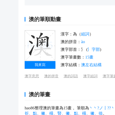
澳的筆順動畫
漢字：為（
組詞
）
澳的拼音：
ào
澳字部首：氵 (
氵字部
)
澳字筆畫數：
15畫
澳字結構：
澳左右結構
我來寫
澳字意思
澳的拼音
澳的詞語
澳字組詞
澳字筆
澳的筆畫
hao86整理澳的筆畫為15畫， 筆順為
丶丶?ノ丨??
折、點、撇、橫、豎、撇、點、橫、撇、捺
。