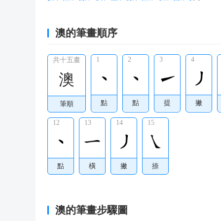
澳的筆畫順序
1
2
3
4
共十五畫
澳
點
點
提
撇
筆順
12
13
14
15
點
橫
撇
捺
澳的筆畫步驟圖