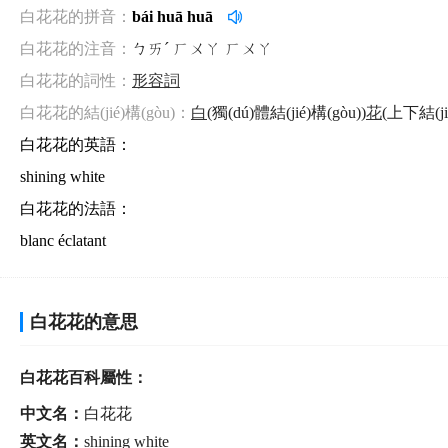
白花花的拼音：
bái huā huā
白花花的注音：
ㄅㄞˊ ㄏㄨㄚ ㄏㄨㄚ
白花花的詞性：
形容詞
白花花的結(jié)構(gòu)：
白
(獨(dú)體結(jié)構(gòu))
花
(上下結(ji
白花花的英語：
shining white
白花花的法語：
blanc éclatant
白花花的意思
白花花百科屬性：
中文名：
白花花
英文名：
shining white