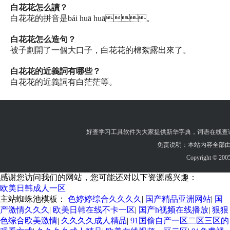
白花花怎么讀？
白花花的拼音是bái huā huā。
白花花怎么造句？
被子劃開了一個大口子，白花花的棉絮露出來了。
白花花的近義詞有哪些？
白花花的近義詞有白茫茫等。
好查学习工具软件为大家提供
新华字典
，
词语在线查
免责说明：本站内容全部由
Copyright © 200
感谢您访问我们的网站，您可能还对以下资源感兴趣：
欧美日韩成人一区
主站蜘蛛池模板：
色婷婷综合久久久久
|
国产精品亚洲网站
|
国
产激情久久久
|
欧美日韩在线不卡一区
|
国产h视频在线播放
|
狠狠
色综合欧美激情
|
久久久久成人精品
|
91国偷自产一区二区三区的