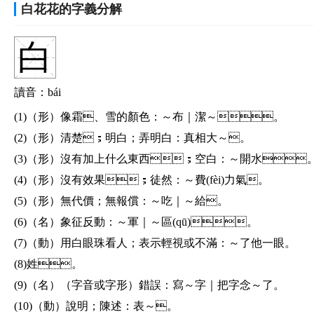
白花花的字義分解
白
讀音：bái
(1)（形）像霜、雪的顏色：
～布｜潔～。
(2)（形）清楚；明白；弄明白：
真相大～。
(3)（形）沒有加上什么東西；空白：
～開水
(4)（形）沒有效果；徒然：
～費(fèi)力氣。
(5)（形）無代價；無報償：
～吃｜～給。
(6)（名）象征反動：
～軍｜～區(qū)。
(7)（動）用白眼珠看人；表示輕視或不滿：
～了他一眼。
(8)姓。
(9)（名）（字音或字形）錯誤：
寫～字｜把字念～了。
(10)（動）說明；陳述：
表～。