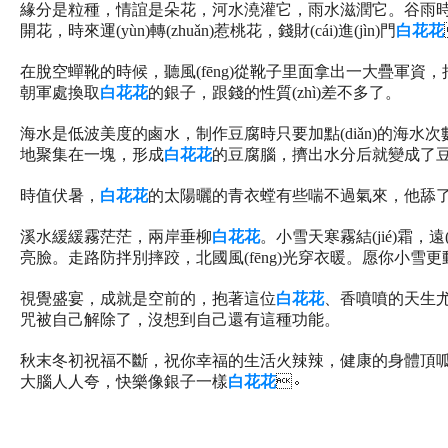
緣分是粒種，情誼是朵花，河水澆灌它，雨水滋潤它。谷雨時節
開花，時來運(yùn)轉(zhuǎn)惹桃花，錢財(cái)進(jìn)門
白花花
在脫空蟬靴的時候，聽風(fēng)從靴子里面拿出一大疊軍資
朝軍處換取
白花花
的銀子，跟錢的性質(zhì)差不多了。
海水是低波美度的鹵水，制作豆腐時只要加點(diǎn)的海水次數
地聚集在一塊，形成
白花花
的豆腐腦，擠出水分后就變成了
時值伏暑，
白花花
的太陽曬的青衣螳有些喘不過氣來，他舔了舔干裂的
溪水緩緩霧茫茫，兩岸垂柳
白花花
。小雪天寒霧結(jié)
亮臉。走路防拌別摔跤，北國風(fēng)光穿衣暖。愿你小雪更動人
視覺盛宴，成就是空前的，抱著這位
白花花
、香噴噴的天生尤
咒被自己解除了，沒想到自己還有這種功能。
秋末冬初祝福不斷，祝你幸福的生活火辣辣，健康的身體頂呱呱
大腦人人夸，快樂像銀子一樣
白花花
。