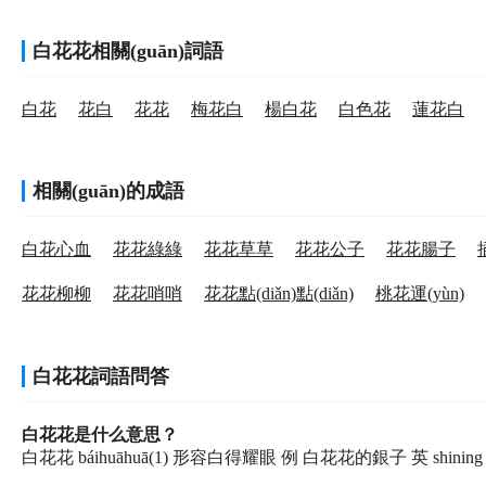
(11)比喻女子：
姊妹～。
(12)舊社會指妓女或跟妓女有關(guān)的：
尋～問柳｜～街柳
白花花相關(guān)詞語
(13)姓。
(14)（動）用；耗費(fèi)：
～費(fèi)時間｜～錢｜～心思
白花
花白
花花
梅花白
楊白花
白色花
蓮花白
相關(guān)的成語
白花心血
花花綠綠
花花草草
花花公子
花花腸子
花花柳柳
花花哨哨
花花點(diǎn)點(diǎn)
桃花運(yùn)
白花花詞語問答
白花花是什么意思？
白花花 báihuāhuā(1) 形容白得耀眼 例 白花花的銀子 英 shining w