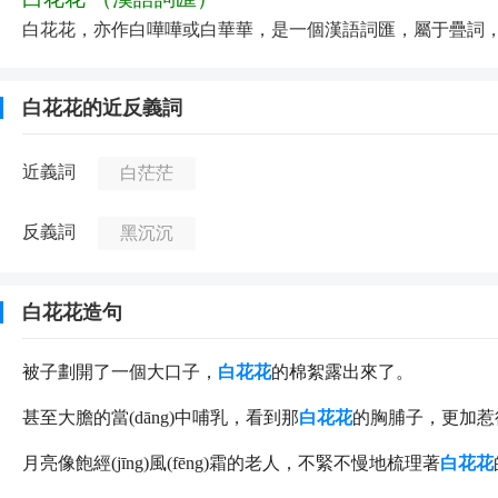
白花花，亦作白嘩嘩或白華華，是一個漢語詞匯，屬于疊詞
白花花的近反義詞
近義詞
白茫茫
反義詞
黑沉沉
白花花造句
被子劃開了一個大口子，
白花花
的棉絮露出來了。
甚至大膽的當(dāng)中哺乳，看到那
白花花
的胸脯子，更加惹
月亮像飽經(jīng)風(fēng)霜的老人，不緊不慢地梳理著
白花花