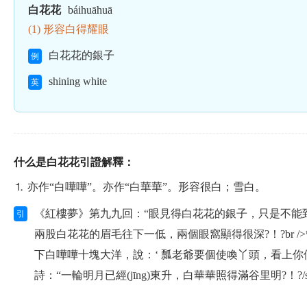
白花花
báihuāhuā
(1) 形容白得耀眼
白花花的銀子
例
shining white
英
什么是白花花引證解釋：
⒈ 亦作“白嘩嘩”。亦作“白華華”。形容很白；雪白。
《紅樓夢》第九九回：“眼見得白花花的銀子，只是不能到手
引
兩股白花花的眉毛往下一低，兩個眼窩顯得很深?！?b
下白嘩嘩十塊大洋，說：‘ 瓢老爺要個使喚丫頭，看上你們金花啦
詩：“一輪明月已經(jīng)東升，白華華照得滿谷里明?！?/s