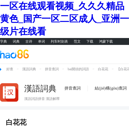
一区在线观看视频_久久久精品
黄色_国产一区二区成人_亚洲一
级片在线看
字典
词典
古诗
单词
列车时刻表
范文
下载
鸿蒙下载
好查
>
漢語詞典
>
拼音查詞
>
bai開頭的詞語
>
白花花
>
【白花
漢語詞典
拼音查詞
結(jié)構(gòu)查詞
漢語詞語拼音 漢語解釋
白花花