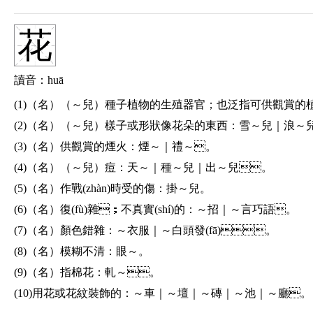
(11)（名）戲曲或歌劇中用說話腔調(diào)說的語句：
道～｜
花
(12)（名）地方話：
蘇～。
讀音：huā
(1)（名）（～兒）種子植物的生殖器官；也泛指可供觀賞的
(2)（名）（～兒）樣子或形狀像花朵的東西：
雪～兒｜浪～
(3)（名）供觀賞的煙火：
煙～｜禮～。
(4)（名）（～兒）痘：
天～｜種～兒｜出～兒。
(5)（名）作戰(zhàn)時受的傷：
掛～兒。
(6)（名）復(fù)雜；不真實(shí)的：
～招｜～言巧語。
(7)（名）顏色錯雜：
～衣服｜～白頭發(fā)。
(8)（名）模糊不清：
眼～。
(9)（名）指棉花：
軋～。
(10)用花或花紋裝飾的：
～車｜～壇｜～磚｜～池｜～廳。