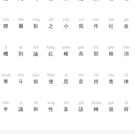
lián
shǔ
yǐng
zhī
xiǎo
wǒ
zuò
shè
gǎi
聯
屬
影
之
小
我
作
社
改
jī
zé
lùn
hóng
quán
gāo
bù
gēn
xiāo
機
則
論
紅
權
高
部
根
消
zhuān
dǒu
qián
biàn
sī
yīn
chí
chá
lǜ
專
斗
前
便
思
音
持
查
律
bàn
yì
hé
xìng
zhí
gāi
zhuǎn
guī
fǔ
半
議
和
性
直
該
轉
規
府