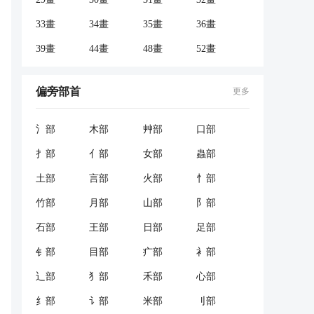
33畫
34畫
35畫
36畫
39畫
44畫
48畫
52畫
偏旁部首
更多
氵部
木部
艸部
口部
扌部
亻部
女部
蟲部
土部
言部
火部
忄部
竹部
月部
山部
阝部
石部
王部
日部
足部
钅部
目部
疒部
衤部
辶部
犭部
禾部
心部
纟部
讠部
米部
刂部