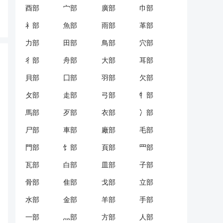
酉部
宀部
廣部
巾部
礻部
魚部
雨部
革部
力部
田部
鳥部
穴部
彳部
舟部
大部
耳部
貝部
囗部
羽部
欠部
攵部
走部
弓部
牜部
馬部
歹部
衣部
冫部
尸部
車部
廠部
毛部
門部
饣部
頁部
罒部
瓦部
白部
皿部
子部
骨部
隹部
戈部
立部
水部
金部
羊部
手部
一部
灬部
方部
人部