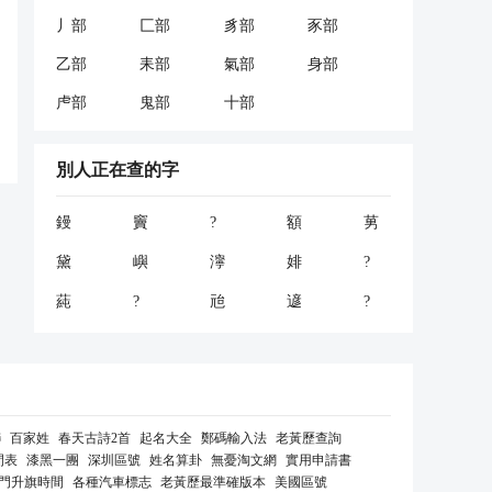
丿部
匚部
豸部
豕部
乙部
耒部
氣部
身部
虍部
鬼部
十部
別人正在查的字
鏝
竇
?
額
莮
黛
嶼
濘
婔
?
蒓
?
兘
遃
?
聯
百家姓
春天古詩2首
起名大全
鄭碼輸入法
老黃歷查詢
間表
漆黑一團
深圳區號
姓名算卦
無憂淘文網
實用申請書
門升旗時間
各種汽車標志
老黃歷最準確版本
美國區號