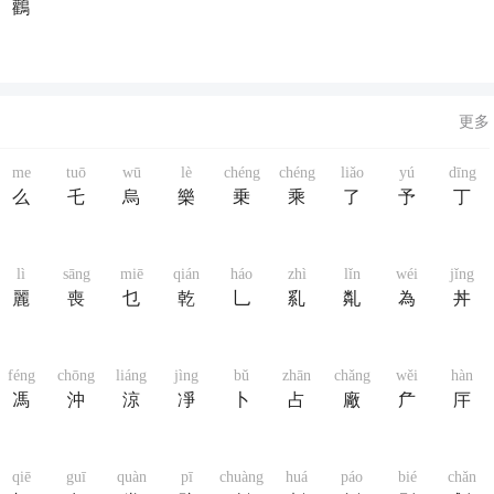
鸛
更多
me
tuō
wū
lè
chéng
chéng
liǎo
yú
dīng
么
乇
烏
樂
乗
乘
了
予
丁
lì
sāng
miē
qián
háo
zhì
lǐn
wéi
jǐng
麗
喪
乜
乾
乚
乿
亃
為
丼
féng
chōng
liáng
jìng
bǔ
zhān
chǎng
wěi
hàn
馮
沖
涼
凈
卜
占
廠
厃
厈
qiē
guī
quàn
pī
chuàng
huá
páo
bié
chǎn