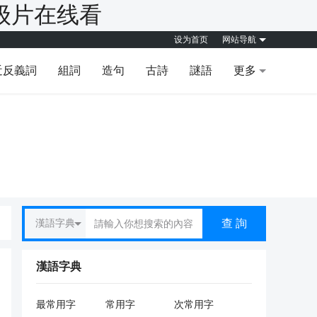
级片在线看
设为首页
网站导航
近反義詞
組詞
造句
古詩
謎語
更多
查 詢
漢語字典
漢語字典
最常用字
常用字
次常用字