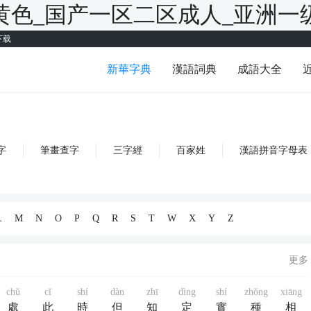
黄色_国产一区二区成人_亚洲一
下载
新華字典
漢語詞典
成語大全
字
筆畫查字
三字經
百家姓
漢語拼音字母表
L
M
N
O
P
Q
R
S
T
W
X
Y
Z
更多
chǔ
cǐ
shí
dàn
zhī
dìng
shí
zhǒng
xiāng
處
此
時
但
知
定
實
種
相