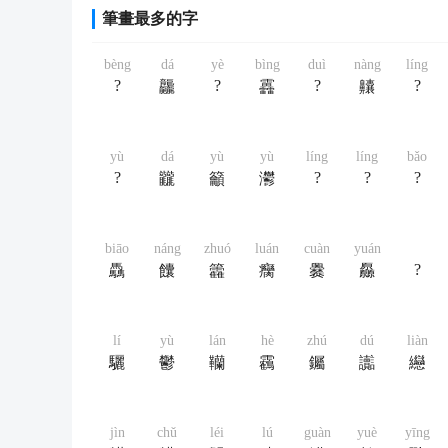
筆畫最多的字
bèng
dá
yè
bìng
duì
nàng
líng
?
?
?
?
龘
靐
齉
yù
dá
yù
yù
líng
líng
bǎo
?
?
?
?
龖
籲
灪
biāo
náng
zhuó
luán
cuàn
yuán
?
驫
饢
籱
癵
爨
厵
lí
yù
lán
hè
zhú
dú
liàn
驪
鬱
韊
靏
钃
讟
纞
jìn
chǔ
léi
lú
guàn
yuè
yīng