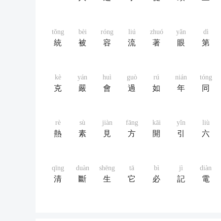
tǒng
bèi
róng
liú
zhuó
yǎn
dì
統
被
容
流
著
眼
第
kè
yán
huì
guò
rú
nián
tóng
克
嚴
會
過
如
年
同
rè
sù
jiàn
fāng
kāi
yǐn
liù
熱
素
見
方
開
引
六
qīng
duàn
shēng
tā
bì
jì
diàn
清
斷
生
它
必
記
電