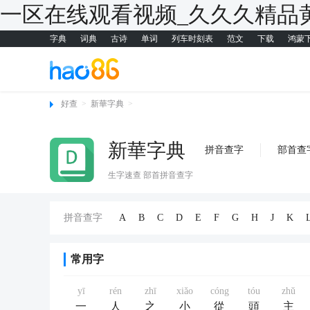
一区在线观看视频_久久久精品
字典
词典
古诗
单词
列车时刻表
范文
下载
鸿蒙
好查
>
新華字典
>
新華字典
拼音查字
部首查
生字速查 部首拼音查字
拼音查字
A
B
C
D
E
F
G
H
J
K
常用字
yī
rén
zhī
xiǎo
cóng
tóu
zhǔ
一
人
之
小
從
頭
主