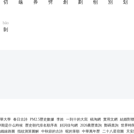
切
龜
券
劈
創
劃
刨
別
刬
bāo
剝
華大學
春日古詩
PM2.5歷史數據
李姓
一到十的大寫
稿淘網
實用文網
結婚對
卵期是什么時候
歷史朝代排名順序表
好詞佳句網
2026農歷查詢
鄭碼查詢
世界時
地鐵線路圖
指紋測算圖解
中秋節的古詩
呢的筆順
中華萬年歷
二十八星宿圖
天安