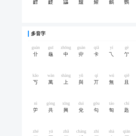
齽
齼
鼺
黸
鱹
鸙
鸚
多音字
guàn
guī
zhōng
guàn
qiǎ
yí
gè
卝
龜
中
丱
卡
乁
亇
kǎo
wàn
shàng
yǔ
qí
wú
qiě
丂
萬
上
與
丌
無
且
nì
gòng
xīng
duì
gōu
táo
chí
屰
共
興
兌
勾
匋
匙
zhé
yā
zhǎ
cháng
zhì
shà
qiān