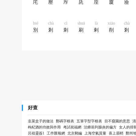
厇
壓
厏
兏
厔
廈
厱
bié
chà
cì
shuā
là
xiāo
chà
別
剎
刺
刷
剌
削
剎
好查
韭菜盒子的做法
鄭碼字根表
五筆字型字根表
目不窺園的意思
清
枸杞酒的功效與作用
考試祝福網
治療前列腺炎的偏方
女人的排
呂祖靈簽1
工作匯報網
北京郵編
上海空氣質量
喜上眉梢
鄭州