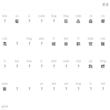
更多
kǎn
yà
jí
yuān
líng
líng
xiān
cū
yù
?
?
?
?
齾
龗
鱻
麤
爩
yàn
líng
guó
lí
huī
lí
luán
yán
?
?
?
灩
鱺
鰴
鸝
鸞
麣
tì
luó
kàn
jì
duǒ
cuán
chà
qú
fēng
?
?
?
?
?
?
?
鸜
麷
mén
yù
shǔ
niè
líng
lì
biě
?
?
?
?
?
?
?
?
虋
guàn