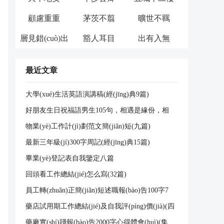
顧慮重重
茅茨不翦
曠世不羈
層見錯(cuò)出
豁人耳目
出有入無
最近文章
大學(xué)生活英語演講稿(經(jīng)典9篇)
好朋友生日祝福語男生105句，相遇是緣份，相
知是理解，相見好困難，相聚好短暫。唉，我只
物業(yè)工作計(jì)劃范文簡(jiǎn)短(九篇)
有在遙遠(yuǎn)的地方捎上一份祝福，生日快
樂，萬事順利。
最新三年級(jí)300字周記(經(jīng)典15篇)
畢業(yè)登記表自我鑒定八篇
回頭看工作總結(jié)怎么寫(32篇)
員工轉(zhuǎn)正簡(jiǎn)短述職報(bào)告100字7
篇
藥店試用期工作總結(jié)及自我評(píng)價(jià)(四
篇)
藥廠實(shí)踐報(bào)告2000字心得體會(huì)(集