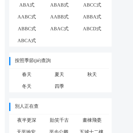
ABA式
ABAB式
ABCC式
AABC式
AABB式
ABBA式
ABBC式
ABAC式
ABCD式
ABCA式
按照季節(jié)查詢
春天
夏天
秋天
冬天
四季
別人正在查
夜半更深
貽笑千古
畫棟飛甍
天平地安
平步公卿
五城十二樓