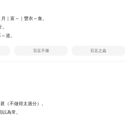
｜～月｜富～｜豐衣～食。
斤。
不～道。
百足不僵
百足之蟲
為己甚（不做得太過分）。
xí)以為常。