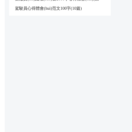
合6篇)
駕駛員心得體會(huì)范文100字(10篇)