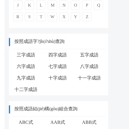
J
K
L
M
N
O
P
Q
R
S
T
W
X
Y
Z
按照成語字?jǐn)?shù)查詢
三字成語
四字成語
五字成語
六字成語
七字成語
八字成語
九字成語
十字成語
十一字成語
十二字成語
按照成語結(jié)構(gòu)組合查詢
ABC式
AAB式
ABB式