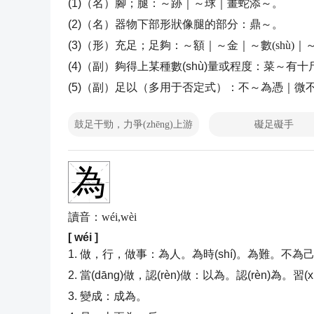
(1)（名）腳；腿：
～跡｜～球｜畫蛇添～。
(2)（名）器物下部形狀像腿的部分：
鼎～。
(3)（形）充足；足夠：
～額｜～金｜～數(shù)
(4)（副）夠得上某種數(shù)量或程度：
菜～有十
(5)（副）足以（多用于否定式）：
不～為憑｜微
鼓足干勁，力爭(zhēng)上游
礙足礙手
為
讀音：wéi,wèi
[ wéi ]
1. 做，行，做事：為人。為時(shí)。為難。不
2. 當(dāng)做，認(rèn)做：以為。認(rèn)為。習(
3. 變成：成為。