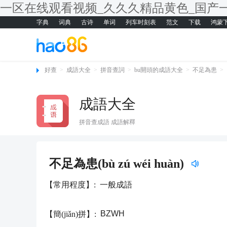
一区在线观看视频_久久久精品黄色_国产
字典
词典
古诗
单词
列车时刻表
范文
下载
鸿蒙
好查
>
成語大全
>
拼音查詞
>
bu開頭的成語大全
>
不足為患
>
成語大全
拼音查成語 成語解釋
更新時(shí)
不足為患(bù zú wéi huàn)
【常用程度】:
一般成語
BZWH
【簡(jiǎn)拼】: