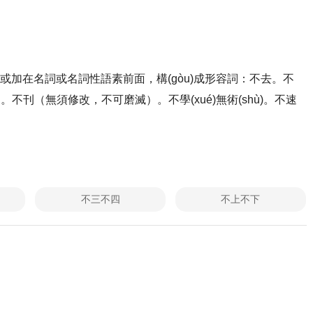
否定或加在名詞或名詞性語素前面，構(gòu)成形容詞：不去。不
刊（無須修改，不可磨滅）。不學(xué)無術(shù)。不速
不三不四
不上不下