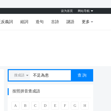
设为首页
网站导航
近反義詞
組詞
造句
古詩
謎語
更多
查 詢
搜成語
按照拼音查成語
A
B
C
D
E
F
G
H