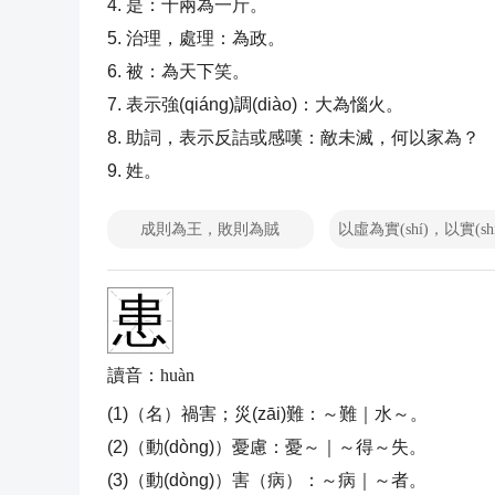
4. 是：十兩為一斤。
5. 治理，處理：為政。
6. 被：為天下笑。
7. 表示強(qiáng)調(diào)：大為惱火。
8. 助詞，表示反詰或感嘆：敵未滅，何以家為？
9. 姓。
成則為王，敗則為賊
患
讀音：huàn
(1)（名）禍害；災(zāi)難：
～難｜水～。
(2)（動(dòng)）憂慮：
憂～｜～得～失。
(3)（動(dòng)）害（病）：
～病｜～者。