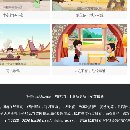
牛衣對(duì)泣
披堅(jiān)執(zhí)銳
同仇敵愾
皮之不存，毛將焉附
好查(hao86.com)
网站导航
最新更新
范文最新
|
|
|
，
词语在线查询
，
成语查询
，
诗词查询
，
世界时间
，
列车时刻表
，
灵签测算
，
歇后语
站内容全部由好86从互联网搜集编辑整理而成，版权归原作者所有，如有冒犯，请
ight © 2005 - 2026 hao86.com All rights reserved. 好86 版权所有.
湘ICP备20220003