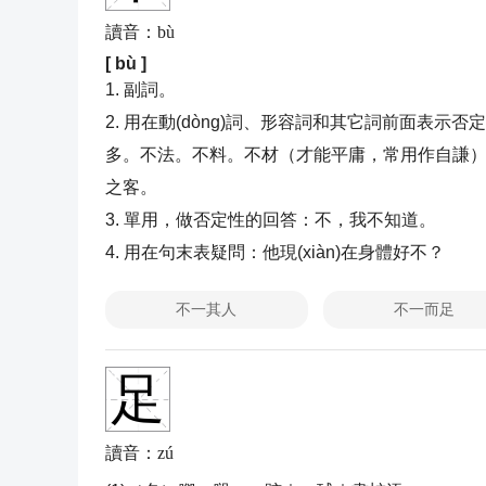
讀音：bù
[ bù ]
1. 副詞。
2. 用在動(dòng)詞、形容詞和其它詞前面表示
多。不法。不料。不材（才能平庸，常用作自謙）。不
之客。
3. 單用，做否定性的回答：不，我不知道。
4. 用在句末表疑問：他現(xiàn)在身體好不？
不一其人
不一而足
足
讀音：zú