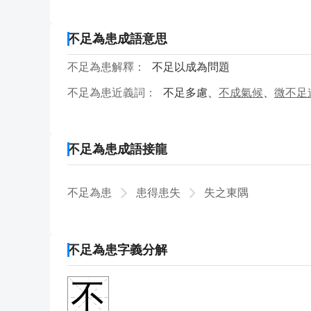
不足為患成語意思
不足為患解釋：
不足以成為問題
不足為患近義詞：
不足多慮、
不成氣候
、
微不足
不足為患成語接龍
不足為患
患得患失
失之東隅
不足為患字義分解
不