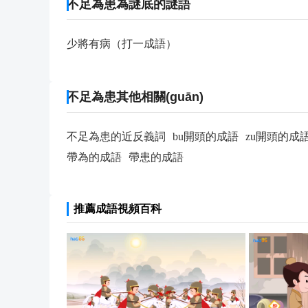
不足為患為謎底的謎語
少將有病（打一成語）
不足為患其他相關(guān)
不足為患的近反義詞
bu開頭的成語
zu開頭的成
帶為的成語
帶患的成語
推薦成語視頻百科