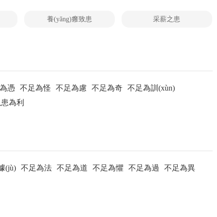
養(yǎng)癰致患
采薪之患
為憑
不足為怪
不足為慮
不足為奇
不足為訓(xùn)
以患為利
(jù)
不足為法
不足為道
不足為懼
不足為過
不足為異