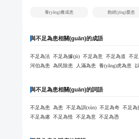
養(yǎng)癰成患
飽經(jīng)憂患
與不足為患相關(guān)的成語
不足為法
不足為據(jù)
不足為意
不足為道
不足
河伯為患
為民除患
人滿為患
養(yǎng)虎為患
與不足為患相關(guān)的詞語
不足為患
為患
不足為訓(xùn)
不足為奇
不足為據
不足為慮
不足為怪
不足為意
不足為憑