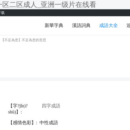
一区二区成人_亚洲一级片在线看
下载
新華字典
漢語詞典
成語大全
【不足為患】不足為患的意思
間：2026-08-07 05:52:37
【字?jǐn)?
四字成語
shù)】:
【感情色彩】:
中性成語