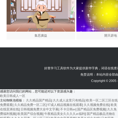
集思廣益
開天辟地
好查学习工具软件为大家提供
新华字典
，
词语在线查
免责说明：本站内容全部由
Copyright © 2005 
感谢您访问我们的网站，您可能还对以下资源感兴趣：
欧美日韩成人一区
主站蜘蛛池模板：
久久精品国产精品
|
久久成人这里只有精品
|
欧美一区二区三区在线
免费观看
|
久久精品免费一区二区
|
97成人精品视频在线观看
|
久久视频免费在线
|
欧美
在线亚洲在线
|
日韩视频免费大全中文字幕
|
不卡日韩av
|
国产精品区免费视频
|
久久免
费福利视频
|
欧美国产综合视频
|
午夜精品美女久久久久av福利
|
国产精品极品尤物在