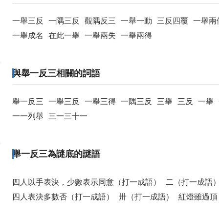
一舉三反
一隅三反
觀隅反三
一舉一動
三反四覆
一舉兩
一舉成名
在此一舉
一舉兩失
一舉兩得
與舉一反三相關的詞語
舉一反三
一舉三反
一舉三得
一隅三反
三舉
三反
一舉
一一列舉
三一三十一
舉一反三為謎底的謎語
四人以手表決，少數表示同意（打一成語）
二（打一成語
四人表決多數否（打一成語）
卅（打一成語）
紅燈雖過頂