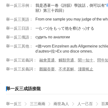
舉一反三示例：
我是憑著一卷《詩韻》學說話，倒可以有“
狀》第三十四回）
From one sample you may judge of the wh
舉一反三英語：
舉一反三日語：
一(いつ)をもって他を察(さっ)する
судить по аналогии
舉一反三俄語：
舉一反三其他：
<德>vom Einzelnen aufs Allgemeine schli
d'autres<拉>Ex uno disce omnes.
舉一反三近義詞：
融會貫通
、
觸類旁通
、
聞一知十
、
問牛
舉一反三反義詞：
囫圇吞棗
、
不求甚解
、
淺嘗輒止
舉一反三成語接龍
舉一反三
三三兩兩
兩世為人
人一己百
百