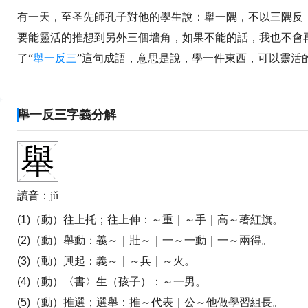
有一天，至圣先師孔子對他的學生說：舉一隅，不以三隅反
要能靈活的推想到另外三個墻角，如果不能的話，我也不會
了“
舉一反三
”這句成語，意思是說，學一件東西，可以靈活
舉一反三字義分解
舉
讀音：jǔ
(1)（動）往上托；往上伸：
～重｜～手｜高～著紅旗。
(2)（動）舉動：
義～｜壯～｜一～一動｜一～兩得。
(3)（動）興起：
義～｜～兵｜～火。
(4)（動）〈書〉生（孩子）：
～一男。
(5)（動）推選；選舉：
推～代表｜公～他做學習組長。