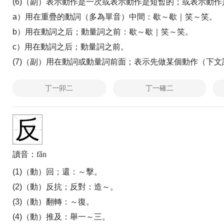
(6)（副）表示動作是一次或表示動作是短暫的；或表示動
a）用在重疊的動詞（多為單音）中間：
歇～歇｜笑～笑。
b）用在動詞之后；動量詞之前：
歇～歇｜笑～笑。
c）用在動詞之后；動量詞之前。
(7)（副）用在動詞或動量詞前面；表示先做某個動作（下
(8)（副）一旦；一經：
～失足成千古恨。
丁一卯二
丁一確二
(9)（助）〈書〉用在某些詞前加強語氣：
～何速也｜為害之
(10)（名）初次，第一次。
反
讀音：fǎn
(1)（動）回；還：
～擊。
(2)（動）反抗；反對：
造～。
(3)（動）翻轉：
～復。
(4)（動）推及：
舉一～三。