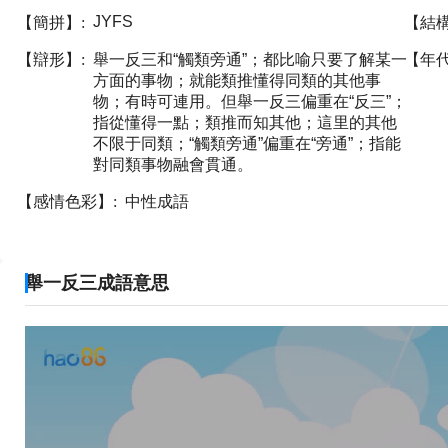
JYFS
【簡拼】:
【結
【辯形】:
舉一反三和“觸類旁通”；都比喻只要了解某一
【年
方面的事物；就能類推懂得同類的其他事
物；有時可連用。但舉一反三偏重在“反三”；
指從懂得一點；類推而知其他；這里的其他
不限于同類；“觸類旁通”偏重在“旁通”；指能
對同類事物融會貫通。
【感情色彩】:
中性成語
舉一反三成語意思