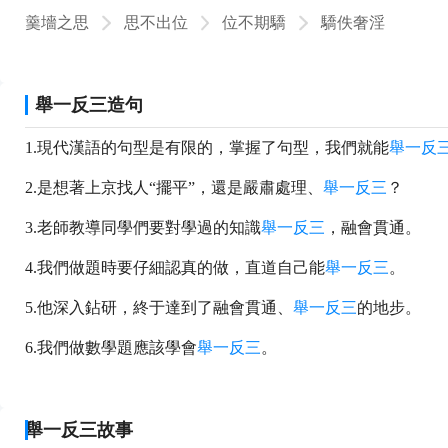
羹墻之思
思不出位
位不期驕
驕佚奢淫
舉一反三造句
1.現代漢語的句型是有限的，掌握了句型，我們就能
舉一反
2.是想著上京找人“擺平”，還是嚴肅處理、
舉一反三
？
3.老師教導同學們要對學過的知識
舉一反三
，融會貫通。
4.我們做題時要仔細認真的做，直道自己能
舉一反三
。
5.他深入鉆研，終于達到了融會貫通、
舉一反三
的地步。
6.我們做數學題應該學會
舉一反三
。
舉一反三故事