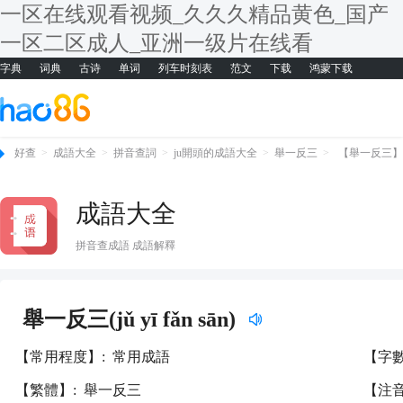
一区在线观看视频_久久久精品黄色_国产
一区二区成人_亚洲一级片在线看
字典
词典
古诗
单词
列车时刻表
范文
下载
鸿蒙下载
好查
>
成語大全
>
拼音查詞
>
ju開頭的成語大全
>
舉一反三
>
【舉一反三】
成語大全
拼音查成語 成語解釋
更新時間：2026-07-05
舉一反三(jǔ yī fǎn sān)
【常用程度】:
常用成語
【字
【繁體】:
舉一反三
【注