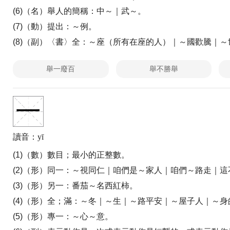
(6)（名）舉人的簡稱：
中～｜武～。
(7)（動）提出：
～例。
(8)（副）〈書〉全：
～座（所有在座的人）｜～國歡騰｜～
舉一廢百
舉不勝舉
一
讀音：yī
(1)（數）數目；
最小的正整數。
(2)（形）同一：
～視同仁｜咱們是～家人｜咱們～路走｜這
(3)（形）另一：
番茄～名西紅柿。
(4)（形）全；滿：
～冬｜～生｜～路平安｜～屋子人｜～身
(5)（形）專一：
～心～意。