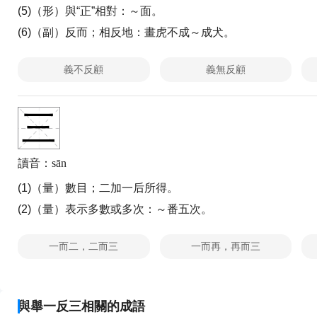
(5)（形）與“正”相對：
～面。
(6)（副）反而；相反地：
畫虎不成～成犬。
義不反顧
義無反顧
三
讀音：sān
(1)（量）數目；二加一后所得。
(2)（量）表示多數或多次：
～番五次。
一而二，二而三
一而再，再而三
與舉一反三相關的成語