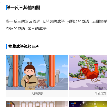
舉一反三其他相關
舉一反三的近反義詞
ju開頭的成語
yi開頭的成語
fan開頭
帶反的成語
帶三的成語
推薦成語視頻百科
大腹便便
得過且過