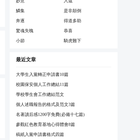
妙意
入寇
鱗集
是非顛倒
奔逐
得道多助
驚魂失魄
恭喜
小節
騎虎難下
最近文章
大學生入黨轉正申請書10篇
校園保安個人工作總結11篇
學校學生會工作總結范文
個人述職報告的格式及范文3篇
名著讀后感1200字免費(必備十七篇)
參觀紅色教育基地心得體會8篇
稿紙入黨申請書格式四篇