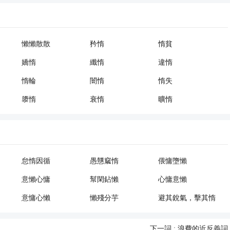
懶懶散散
矜惰
惰貧
嬌惰
纖惰
違惰
惰輪
闇惰
惰失
隳惰
衰惰
曠惰
怠惰因循
愚戇窳惰
偎慵墮懶
意懶心慵
幫閑鉆懶
心慵意懶
意慵心懶
懶殘分芋
避其銳氣，擊其惰
歸
下一詞 :
浪費的近反義詞