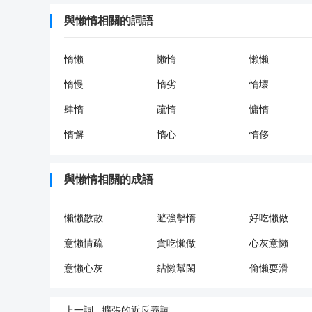
與懶惰相關的詞語
惰懶
懶惰
懶懶
惰慢
惰劣
惰壞
肆惰
疏惰
慵惰
惰懈
惰心
惰侈
與懶惰相關的成語
懶懶散散
避強擊惰
好吃懶做
意懶情疏
貪吃懶做
心灰意懶
意懶心灰
鉆懶幫閑
偷懶耍滑
上一詞 :
擴張的近反義詞