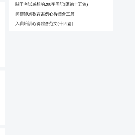
關于考試感想的200字周記(匯總十五篇)
師德師風教育案例心得體會三篇
入職培訓心得體會范文(十四篇)