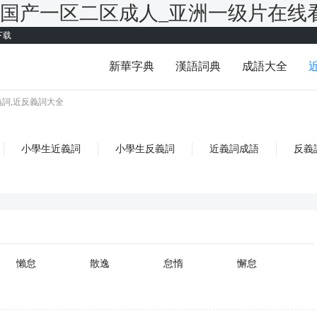
_国产一区二区成人_亚洲一级片在线
下载
新華字典
漢語詞典
成語大全
義詞,近反義詞大全
小學生近義詞
小學生反義詞
近義詞成語
反義
懶怠
散逸
怠惰
懈怠