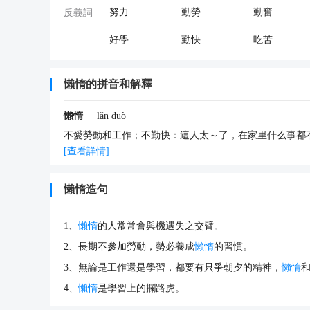
努力
勤勞
勤奮
反義詞
好學
勤快
吃苦
內容來源于:hao86.com
懶惰的拼音和解釋
懶惰
lǎn duò
不愛勞動和工作；不勤快：這人太～了，在家里什么事都
[查看詳情]
懶惰造句
1、
懶惰
的人常常會與機遇失之交臂。
2、長期不參加勞動，勢必養成
懶惰
的習慣。
3、無論是工作還是學習，都要有只爭朝夕的精神，
懶惰
4、
懶惰
是學習上的攔路虎。