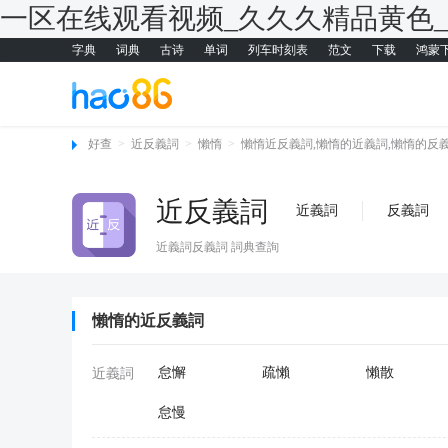
一区在线观看视频_久久久精品黄色
字典
词典
古诗
单词
列车时刻表
范文
下载
鸿蒙
好查
>
近反義詞
>
懶惰
>
懶惰近反義詞,懶惰的近義詞,懶惰的反
近反義詞
近義詞
反義詞
近義詞反義詞 詞典查詢
懶惰的近反義詞
怠懈
疏懶
懶散
近義詞
怠慢