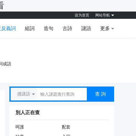
看
设为首页
网站导航
近反義詞
組詞
造句
古詩
謎語
更多
詞成語
查 詢
搜謎語
別人正在查
呵護
配套