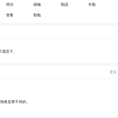
用功
積極
勤謹
辛勤
發奮
勤勉
不愿意干。
更多
和拖沓是要不得的。