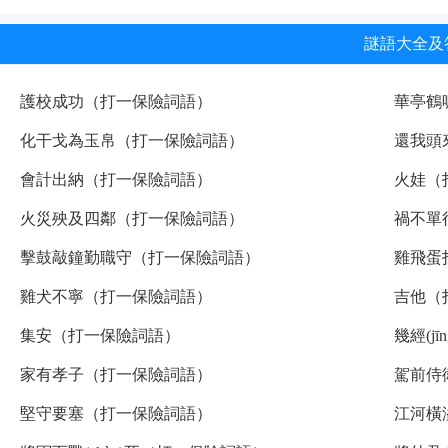
謎語大全及
護校成功（打一保險詞語）
華亭鶴
化干戈為玉帛（打一保險詞語）
還我頭
會計出納（打一保險詞語）
火娃（
火災殃及四鄰（打一保險詞語）
禍不單
擊鼓敲鐘勤職守（打一保險詞語）
雞飛蛋
雞犬不寧（打一保險詞語）
吉他（
集安（打一保險詞語）
幾經(j
家有孝子（打一保險詞語）
駕前侍衛
堅守要塞（打一保險詞語）
江河橫