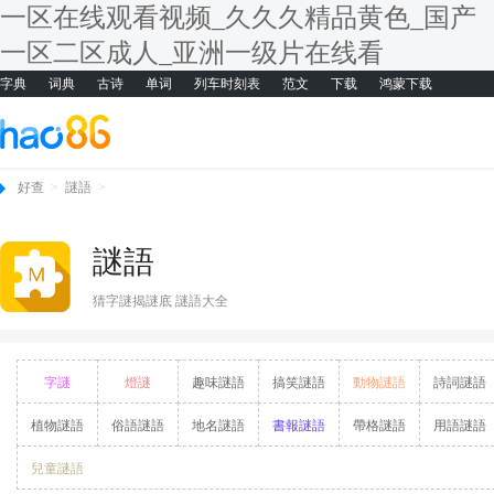
一区在线观看视频_久久久精品黄色_国产
一区二区成人_亚洲一级片在线看
字典
词典
古诗
单词
列车时刻表
范文
下载
鸿蒙下载
好查
>
謎語
>
謎語
猜字謎揭謎底 謎語大全
字謎
燈謎
趣味謎語
搞笑謎語
動物謎語
詩詞謎語
植物謎語
俗語謎語
地名謎語
書報謎語
帶格謎語
用語謎語
兒童謎語