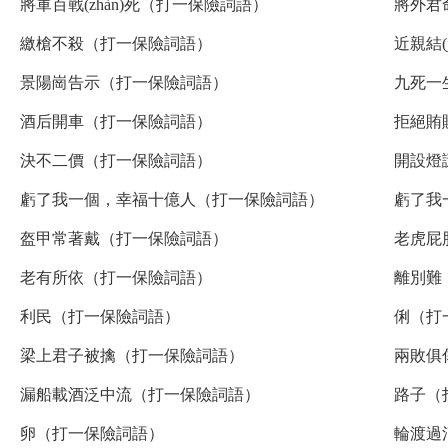
將軍百戰(zhàn)死（打一保險詞語）
將外君
繳槍不殺（打一保險詞語）
近親結(
景陽崗告示（打一保險詞語）
九死一
酒后開車（打一保險詞語）
拒絕賄
決不二價（打一保險詞語）
開設燈
虧了我一個，幸福十億人（打一保險詞語）
虧了我
盔甲常著戴（打一保險詞語）
老虎屁
老有所依（打一保險詞語）
離別難
利民（打一保險詞語）
俐（打
梁上君子被擒（打一保險詞語）
兩敗俱
漏船載酒泛中流（打一保險詞語）
路子（
卵（打一保險詞語）
輪渡過河