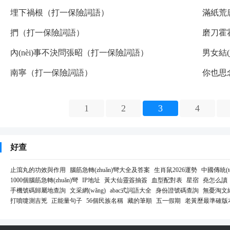
埋下禍根（打一保險詞語）
滿紙荒
捫（打一保險詞語）
磨刀霍
內(nèi)事不決問張昭（打一保險詞語）
男女結(
南寧（打一保險詞語）
你也思
1
2
3
4
好查
止瀉丸的功效與作用
腦筋急轉(zhuǎn)彎大全及答案
生肖鼠2026運勢
中國傳統(tǒ
1000個腦筋急轉(zhuǎn)彎
IP地址
黃大仙靈簽抽簽
血型配對表
星宿
堯怎么讀
手機號碼歸屬地查詢
文采網(wǎng)
abac式詞語大全
身份證號碼查詢
無憂淘文網(
打噴嚏測吉兇
正能量句子
56個民族名稱
藏的筆順
五一假期
老黃歷最準確版