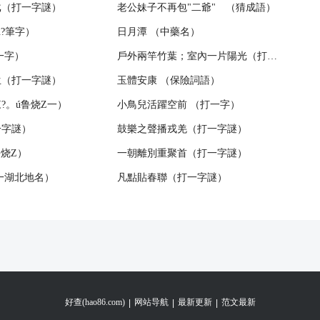
戈（打一字謎）
老公妹子不再包"二爺" （猜成語）
。ú?筆字）
日月潭 （中藥名）
一字）
戶外兩竿竹葉；室內一片陽光（打一字謎）
生（打一字謎）
玉體安康 （保險詞語）
。ú鲁烧Z一）
小鳥兒活躍空前 （打一字）
一字謎）
鼓樂之聲播戎羌（打一字謎）
鲁烧Z）
一朝離別重聚首（打一字謎）
一湖北地名）
凡點貼春聯（打一字謎）
好查(hao86.com)
网站导航
最新更新
范文最新
|
|
|