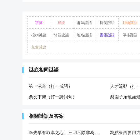
字謎
燈謎
趣味謎語
搞笑謎語
動物謎語
植物謎語
俗語謎語
地名謎語
書報謎語
帶格謎語
兒童謎語
謎底相同謎語
第一泳道（打一成語）
人才流動（打
票友下海（打一詩詞句）
梨園子弟散如
相關謎語及答案
奉先早有取卓之心，三明不除非為人也（打一字謎）
寫點東西要用