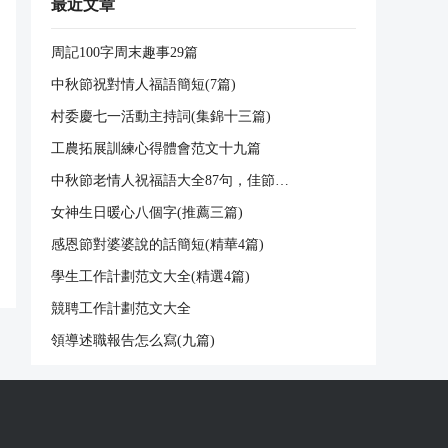
最近文章
周記100字周末趣事29篇
中秋節祝對情人福語簡短(7篇)
村委慶七一活動主持詞(集錦十三篇)
工農拓展訓練心得體會范文十九篇
中秋節老情人祝福語大全87句，佳節又到中秋，月亮照在當頭。舉杯飲盡美酒，幸福填滿心頭。飯后上街走走，一家歡喜無憂。中秋快樂，事事順心！
女神生日暖心八個字(推薦三篇)
感恩節對婆婆說的話簡短(精華4篇)
學生工作計劃范文大全(精選4篇)
競聘工作計劃范文大全
領導述職報告怎么寫(九篇)