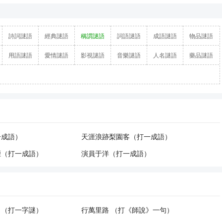
詩詞謎語
經典謎語
稱謂謎語
詞語謎語
成語謎語
物品謎語
用語謎語
愛情謎語
影視謎語
音樂謎語
人名謎語
藥品謎語
一成語）
天涯浪跡梨園客（打一成語）
煙（打一成語）
演員于洋（打一成語）
力（打一字謎）
行萬里路 （打《師說》一句）