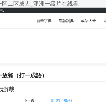
一区二区成人_亚洲一级片在线看
下载
新華字典
漢語詞典
成語大全
一放翁（打一成語）
哉
游哉
下一篇
更（打一成語）