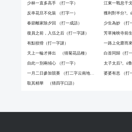
少林一直多高手 （打一字）
江東一戰息干
反串花旦不化裝 （打字一）
獲利對半分?
春節離家除夕回 （打一成語）
少生為妙 （打
復員之前，入伍之后（打一字謎）
芳草掩映寺前
有點狡猾（打一字謎）
一路上化齋而來?
天上一輪才捧出 （猜菊花品種）
白首同歸（打
自此一別兩傾心 （打一字）
太子太后?。ú
一月二日參加競賽 （打二字云南地名）
婆婆有恙 （打
取其精華 （猜四字口語）