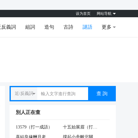
设为首页
网站导航
近反義詞
組詞
造句
古詩
謎語
更多
查 詢
近/反義詞
別人正在查
13579（打一成語）
十五始展眉（打一電視劇名）
喜結良緣酬月老（打一探驪格）
撐起小舟離北關（打一字謎）