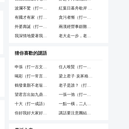
波瀾不驚（打一中藥名）
紅葉日暮舟歇岸 （唐詩目一）
有國才有家（打一成語）
貪污者慚（打一古文句）
外婆壽誕（打一電影名）
兩漢經營事頗難，一朝失卻舊江山（打一人名）
我深情地愛著我的祖國和人民 （打一黨史人）
老大走一步，老二跑一圈， 老三腿最長，跑了六十圈。 （打一物）
猜你喜歡的謎語
申張（打一古文句）
任人唯賢（打一常言俗語）
喝彩（打一常言俗語）
梁上君子·亥豕格（打一文學詞語）
鶴發童顏不老翁（打一人名）
老子是誰？（打一常言俗語）
望君言出如九鼎（打一人名）
一張一弛（打一商品名）
十大（打一成語）
一點一橫，二人相并，劃了十字，沒了性命 （打字一）
你好我好大家好（打一網絡電腦詞語）
講話要注意團結（打一詩詞句）