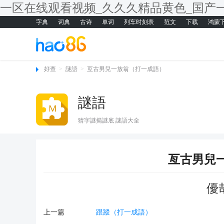
一区在线观看视频_久久久精品黄色_国产
字典
词典
古诗
单词
列车时刻表
范文
下载
鸿蒙
好查
>
謎語
>
亙古男兒一放翁（打一成語）
謎語
猜字謎揭謎底 謎語大全
亙古男兒
優
上一篇
跟蹤（打一成語）