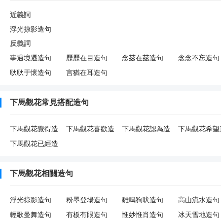
近義詞
浮光掠影造句
反義詞
事過境遷造句
歷歷在目造句
念茲在茲造句
念念不忘造句
耿耿于懷造句
言猶在耳造句
下馬觀花常見搭配造句
下馬觀花覺得造
下馬觀花喜歡造
下馬觀花認為造
下馬觀花希望
句
句
句
句
下馬觀花已經造
句
下馬觀花相關造句
浮光掠影造句
粉墨登場造句
雞鳴狗吠造句
高山流水造句
輕歌曼舞造句
有板有眼造句
惟妙惟肖造句
冰天雪地造句