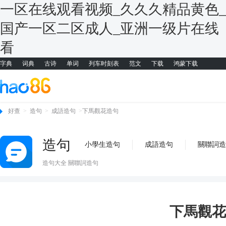
一区在线观看视频_久久久精品黄色_
国产一区二区成人_亚洲一级片在线
看
字典
词典
古诗
单词
列车时刻表
范文
下载
鸿蒙下载
好查
>
造句
>
成語造句
>
下馬觀花造句
造句
小學生造句
成語造句
關聯詞造
造句大全 關聯詞造句
下馬觀花