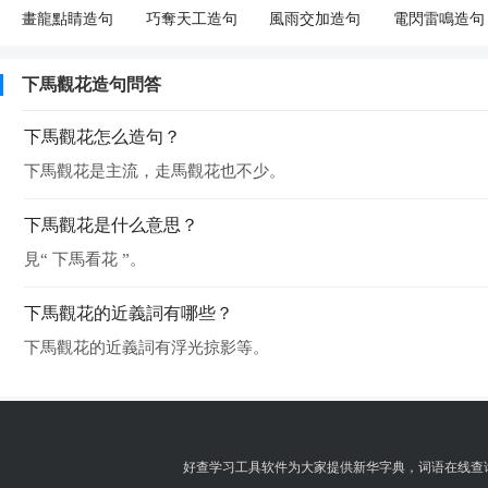
畫龍點睛造句
巧奪天工造句
風雨交加造句
電閃雷鳴造句
下馬觀花造句問答
下馬觀花怎么造句？
下馬觀花是主流，走馬觀花也不少。
下馬觀花是什么意思？
見“ 下馬看花 ”。
下馬觀花的近義詞有哪些？
下馬觀花的近義詞有浮光掠影等。
好查学习工具软件为大家提供
新华字典
，
词语在线查