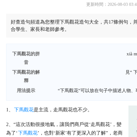
更新時間：2026-08-03 03:4
好查造句頻道為您整理下馬觀花造句大全，共17條例句，
合學生、家長和老師參考。
下馬觀花的拼
xià 
音
下馬觀花的解
見“ 
釋
用法提示
“下馬觀花”可以放在句子中描述人物
1、
下馬觀花
是主流，走馬觀花也不少。
2、“這次活動很接地氣，讓我們商戶從‘走馬觀花’，變
為了‘
下馬觀花
’，也對‘新家’有了更深入的了解”，老商