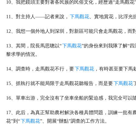
10、我把鏡頭主要對著各民族的民俗文化，經歷過“走馬觀花”
11、對主持人——記者來說，
下馬觀花
、實地賞花，比浮光掠
12、我想一個外地人到深圳，對新區可能只會走馬觀花，而
13、其間，院長馬思聰以“
下馬觀花
”的身份來到我隊了解“
黎求學的情況。
14、調查時，走馬觀花不行，要
下馬觀花
，有時甚至要下馬
15、抓執行就不能局限于走馬觀花聽報告，而是要
下馬觀花
16、單車出游，完全沒有了坐車坐船的緊迫感，我完全可以隨
17、此后，為真正幫助農村解決各種具體問題，訓練一批有
花”到“
下馬觀花
”、開展“辦點”調查的工作方法。