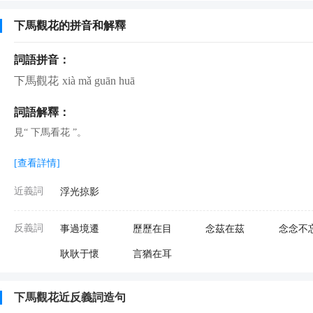
下馬觀花的拼音和解釋
詞語拼音：
下馬觀花
xià mǎ guān huā
詞語解釋：
見“ 下馬看花 ”。
[查看詳情]
近義詞
浮光掠影
反義詞
事過境遷
歷歷在目
念茲在茲
念念不
耿耿于懷
言猶在耳
下馬觀花近反義詞造句