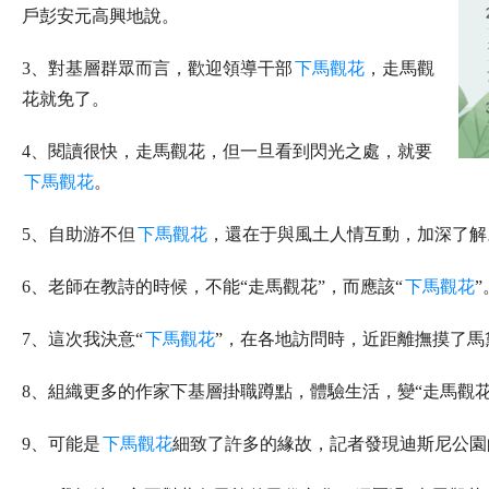
戶彭安元高興地說。
3、對基層群眾而言，歡迎領導干部
下馬觀花
，走馬觀
花就免了。
4、閱讀很快，走馬觀花，但一旦看到閃光之處，就要
下馬觀花
。
5、自助游不但
下馬觀花
，還在于與風土人情互動，加深了解
6、老師在教詩的時候，不能“走馬觀花”，而應該“
下馬觀花
”
7、這次我決意“
下馬觀花
”，在各地訪問時，近距離撫摸了馬
8、組織更多的作家下基層掛職蹲點，體驗生活，變“走馬觀花
9、可能是
下馬觀花
細致了許多的緣故，記者發現迪斯尼公園