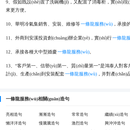
9、假如既設(shè)置了洗碗機(jī)，又配置了消毒柜，實(shí)現(x
來更方便。
10、華明冷氣集銷售、安裝、維修等
一條龍服務(wù)
，承接的
11、外商到安溪投資創(chuàng)辦企業(yè)，實(shí)行
一條龍服
12、承接各種大中型婚慶
一條龍服務(wù)
。
13、“客戶第一、信譽(yù)第一、質(zhì)量第一”是鴻泰人
計(jì)、生產(chǎn)到安裝配套
一條龍服務(wù)
，并對產(chǎn
一條龍服務(wù)相關(guān)造句
亮相造句
漸漸造句
常常造句
繼續(xù)造句
懶洋洋造句
慢騰騰造句
激烈造句
興沖沖造句