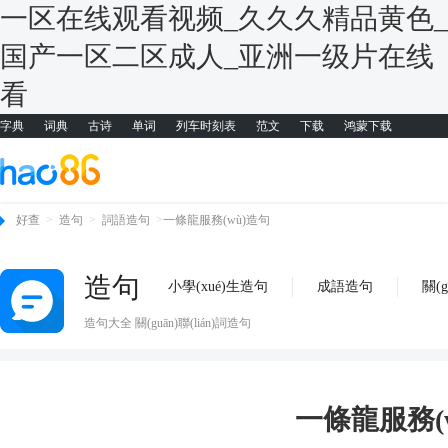
一区在线观看视频_久久久精品黄色_
国产一区二区成人_亚洲一级片在线
看
字典
词典
古诗
单词
列车时刻表
范文
下载
鸿蒙下载
好查
>
造句
>
詞語造句
>
一條龍服務(wù)造句
造句
小學(xué)生造句
成語造句
關(g
造句大全 關(guān)聯(lián)詞造句
一條龍服務(