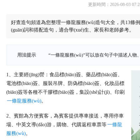
更新時間：2026-08-03 07:2
好查造句頻道為您整理一條龍服務(wù)造句大全，共13條例
(guān)詞和搭配造句，適合學(xué)生、家長和老師參考。
用法提示
“一條龍服務(wù)”可以放在句子中描述人物
1、主要經(jīng)營：食品標(biāo)簽、藥品標(biāo)簽、
電池標(biāo)簽、服裝吊牌、防偽標(biāo)簽、化妝品標
(biāo)簽等各種不干膠標(biāo)簽，集設(shè)計(jì)、印刷
一條龍服務(wù)
。
2、賓館為方便賓客，為賓客提供專車接送，專用停車
場、中英文導(dǎo)游，購物、代購返程車票等
一條龍
服務(wù)
。