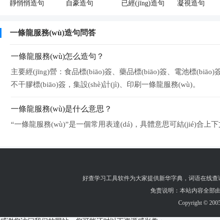
靜悄悄造句
自豪造句
已經(jīng)造句
凝視造句
一條龍服務(wù)造句問答
一條龍服務(wù)怎么造句？
主要經(jīng)營：食品標(biāo)簽、藥品標(biāo)簽、電池標(bi
不干膠標(biāo)簽，集設(shè)計(jì)、印刷一條龍服務(wù)。
一條龍服務(wù)是什么意思？
“一條龍服務(wù)”是一個常用表達(dá)，具體意思可結(jié)合上
好查学习工具软件为大家提供
新华字典
，
词语在线查
免责说明：本站内容全部由
Copyright © 200