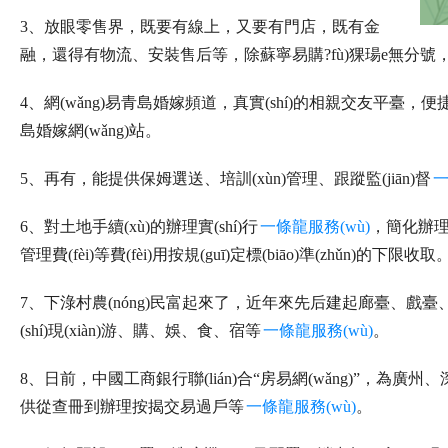
3、放眼零售界，既要有線上，又要有門店，既有金
融，還得有物流、安裝售后等，除蘇寧易購?fù)猓瑒e無分號，有
4、網(wǎng)易青島婚嫁頻道，真實(shí)的相親交友平臺，
島婚嫁網(wǎng)站。
5、再有，能提供保姆選送、培訓(xùn)管理、跟蹤監(jiān)督
一
6、對土地手續(xù)的辦理實(shí)行
一條龍服務(wù)
，簡化辦理程
管理費(fèi)等費(fèi)用按規(guī)定標(biāo)準(zhǔn)的下限收取
7、下淥村農(nóng)民富起來了，近年來先后建起廊臺、戲臺
(shí)現(xiàn)游、購、娛、食、宿等
一條龍服務(wù)
。
8、日前，中國工商銀行聯(lián)合“房易網(wǎng)”，為廣
供從查冊到辦理按揭交易過戶等
一條龍服務(wù)
。