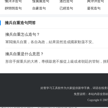
懶洋洋造句
慢騰騰造句
激烈造句
興沖沖造句
靜悄悄造句
自豪造句
已經造句
凝視造句
擁兵自重造句問答
擁兵自重怎么造句？
軍閥擁兵自重，各自為政，結果當然造成國家動蕩不安。
擁兵自重是什么意思？
形容手握重兵的大將，專橫跋扈不服從上級或者朝廷的管制，挑
好查学习工具软件为大家提供
新华字典
，
词语在线查
免责说明：本站内容全部由
Copyright © 200