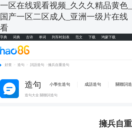
一区在线观看视频_久久久精品黄色_
国产一区二区成人_亚洲一级片在线
看
字典
词典
古诗
单词
列车时刻表
范文
下载
鸿蒙下载
好查
>
造句
>
詞語造句
>
擁兵自重造句
造句
小學生造句
成語造句
關聯詞造
造句大全 關聯詞造句
擁兵自重