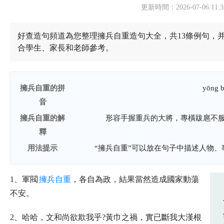
更新時間：2026-07-06 11:3
好查造句頻道為您整理擁兵自重造句大全，共13條例句，
合學生、家長和老師參考。
擁兵自重的拼
yōng b
音
擁兵自重的解
形容手握重兵的大將，專橫跋扈不
釋
用法提示
“擁兵自重”可以放在句子中描述人物
1、軍閥
擁兵自重
，各自為政，結果當然造成國家動蕩
不安。
2、哈哈，文和尚欲欺我乎?黃巾之禍，實已斷我大漢根