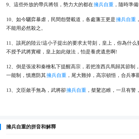
9、這些外放的帶兵將領，勢力大的都在
擁兵自重
，隨時準備
10、如今驪弈暴虐，民間怨聲載道，各處藩王更是
擁兵自重
不能用必然殺之。
11、該死的陸云!這小子提出的要求太苛刻，皇上，你為什么
不授予武將實權，皇上如此做法，怕是養虎遺患啊!
12、倒是張浚和秦檜私下提醒高宗，若把淮西兵馬歸其節制
一能制，慎應防其
擁兵自重
，尾大難掉，高宗頓悟，合兵事
13、文臣斂手無為，武將卻
擁兵自重
，桀驁恣睢，一旦有警
m.47470k.com/ZaOJU/
擁兵自重的拼音和解釋