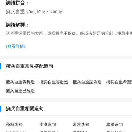
詞語拼音：
擁兵自重
yōng bīng zì zhòng
詞語解釋：
形容手握重兵的大將，專橫跋扈不服從上級或者朝廷的管制，挑戰中
[查看詳情]
擁兵自重常見搭配造句
擁兵自重覺得造
擁兵自重喜歡造
擁兵自重認為造
擁兵自重希望
句
句
句
句
擁兵自重已經造
句
擁兵自重相關造句
亮相造句
漸漸造句
常常造句
繼續造句