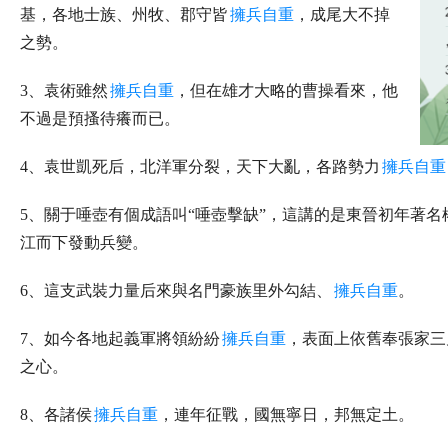
基，各地士族、州牧、郡守皆
擁兵自重
，成尾大不掉
之勢。
3、袁術雖然
擁兵自重
，但在雄才大略的曹操看來，他
不過是預搔待癢而已。
4、袁世凱死后，北洋軍分裂，天下大亂，各路勢力
擁兵自重
5、關于唾壺有個成語叫“唾壺擊缺”，這講的是東晉初年著名
江而下發動兵變。
6、這支武裝力量后來與名門豪族里外勾結、
擁兵自重
。
7、如今各地起義軍將領紛紛
擁兵自重
，表面上依舊奉張家三
之心。
8、各諸侯
擁兵自重
，連年征戰，國無寧日，邦無定土。