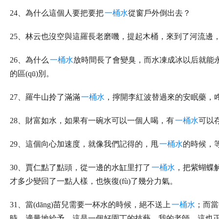
24、為什么這個人要把要把
一桶水
從窗戶外倒出去？
25、林云也沒空與這羅長老磨嘰，提起木桶，來到了河流邊
26、為什么
一桶水
放時間長了會變臭，而水凍成冰以后就能永遠
的區(qū)別。
27、羅牛山拎了滿滿
一桶水
，擰開李紅波替過來的安眠藥，
28、財富如水，如果有一碗水可以一個人喝，有
一桶水
可以
29、這個向心加速度，就像我們記得的，甩
一桶水
的時候，
30、賈仁點了點頭，從一邊的水缸里打了
一桶水
，把紫蝴蝶
才多少變回了一點人樣，也恢復(fù)了幾分力氣。
31、當(dāng)苗兒需要一杯水的時候，絕不送上
一桶水
；而當(
時，適量地給予，這是一個好園丁的技藝。我的老師，這也正是