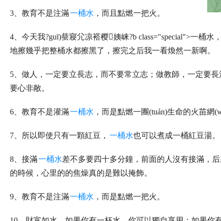
3、教育不是注滿
一桶水
，而且點燃一把火。
4、今天我?guī)蛬寢尣凉褡樱姨崃?b class="special
地擦幾乎把整桶水都擦黑了，擦完之后我一看煥然一新啊。
5、做人，一定要立長志，而不要常立志；做教師，一定要長
要心非敞。
6、教育不是灌滿
一桶水
，而是點燃一團(tuán)生命的火苗網(w
7、所以即使只有一顆紅豆，
一桶水
也可以煮成一桶紅豆湯。
8、接滿
一桶水
差不多要四十多分鐘，前面的人沒有接滿，后
的時候，心里的的焦燥真的是難以掩飾。
9、教育不是注滿
一桶水
，而是點燃一把火。
10、財富如水。如果你有一杯水，你可以獨自享用；如果你