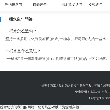
靜悄悄造句
自豪造句
已經(jīng)造句
凝視造句
一桶水造句問答
一桶水怎么造句？
堅持一水多用，做到洗衣節(jié)約一桶水、廚房節(jié)約一盆水、浴
一桶水是什么意思？
“一桶水”是一個常用表達(dá)，具體意思可結(jié)合上下文理解。
好查学习工具软件为大家提供
新华字典
，
词语在线查
免责说明：本站内容全部由
Copyright © 200
感谢您访问我们的网站，您可能还对以下资源感兴趣：