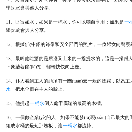
學(xué)會與他人分享。
11、財富如水，如果是一杯水，你可以獨自享用；如果是
一
學(xué)會與人分享。
12、根據(jù)中鋁的錄像和安全部門的照片，一位婦女向警察
13、最叫他吃驚的是后邊又上來的一撥提水的，這是一撥僧
下象踏著節(jié)拍，輕輕快快向上走。
14、仆人看到主人的頭頂有一團(tuán)云一般的煙霧，以
水
，把水全倒在主人的臉上。
15、他提起
一桶水
倒入處于底端的最高的木槽。
16、一個做企業(yè)的人，如果不能發(fā)現(xiàn)自
組成水桶的最短那塊板，讓
一桶水
都流掉。