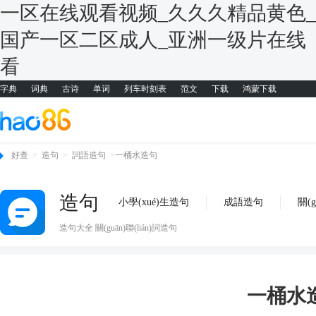
一区在线观看视频_久久久精品黄色_
国产一区二区成人_亚洲一级片在线
看
字典
词典
古诗
单词
列车时刻表
范文
下载
鸿蒙下载
好查
>
造句
>
詞語造句
>
一桶水造句
造句
小學(xué)生造句
成語造句
關(g
造句大全 關(guān)聯(lián)詞造句
一桶水