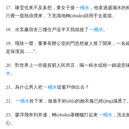
17、陳旻也來不及多想，要女子接
一桶水
，他拿過盛滿水的
只覺一股熱浪撲來，下意識地轉(zhuǎn)頭用手去遮擋。
18、水泵廠宿舍三樓住戶這半天我就接了
一桶水
。
19、嘎吱一聲，董事長辦公室的門忽然被人推了開來，一名
是保潔員……”。
20、對世界上一些最貧窮人民而言，喝一杯水或燒一鍋湯意
水
。
21、為什么男人把
一桶水
從窗戶倒出去？
22、
一桶水
拎下來，做過手術(shù)的她衣服已經(jīng)濕透了
23、廖淳飛奔到井邊，轉(zhuǎn)著轆轤打起來
一桶水
，洗去臉
心。