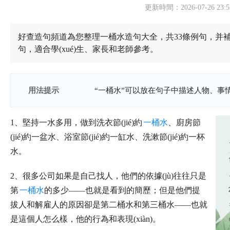
更新時間：2026-07-26 23:5
好查造句頻道為您整理一桶水造句大全，共33條例句，并補(b
句，適合學(xué)生、家長和老師參考。
用法提示
“一桶水”可以放在句子中描述人物、事情
1、堅持一水多用，做到洗衣節(jié)約
一桶水
、廚房節
(jié)約一盆水、浴室節(jié)約一缸水、洗漱節(jié)約一杯
水。
2、很多公司如果是自己找人，他們的依據(jù)往往只是
第
一桶水
的多少——也就是看到的簡歷；但是他們提
拔人和解雇人的原因卻是第二桶水和第三桶水——也就
是這個人怎么樣，他的行為和表現(xiàn)。