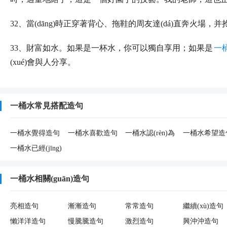
32、當(dāng)時正穿著背心、拖鞋的周友達(dá)直奔火場，并
33、財富如水。如果是一杯水，你可以獨自享用；如果是
一
(xué)會與人分享。
一桶水常見搭配造句
一桶水覺得造句
一桶水喜歡造句
一桶水認(rèn)為
一桶水希望造
造句
一桶水已經(jīng)
造句
一桶水相關(guān)造句
亮相造句
漸漸造句
常常造句
繼續(xù)造句
懶洋洋造句
慢騰騰造句
激烈造句
興沖沖造句