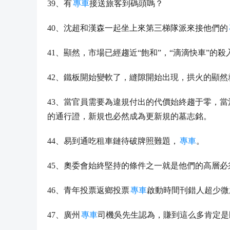
39、有
專車
接送旅客到碼頭嗎？
40、沈超和漢森一起坐上來第三梯隊派來接他們的
41、顯然，市場已經趨近“飽和”，“滴滴快車”的
42、鐵板開始變軟了，縫隙開始出現，拱火的顯然
43、當官員需要為違規付出的代價始終趨于零，當
的通行證，新規也必然成為更新規的墓志銘。
44、易到通吃租車鏈待破牌照難題，
專車
。
45、奧委會始終堅持的條件之一就是他們的高層必
46、青年投票返鄉投票
專車
啟動時間刊錯人超少微
47、廣州
專車
司機吳先生認為，賺到這么多肯定是