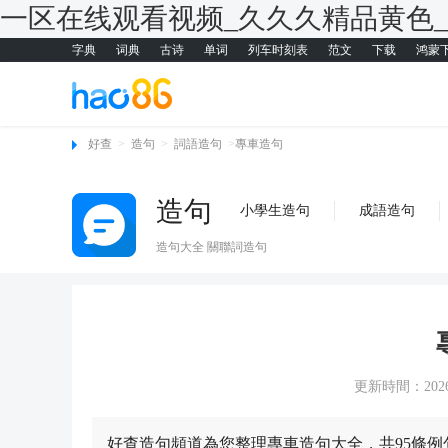
一区在线观看视频_久久久精品黄色
字典
词典
古诗
单词
列车时刻表
范文
下载
鸿蒙
好查
>
造句
>
詞語造句
>
專車造句
造句
小學生造句
成語造句
造句大全 關聯詞造句
更新時間：2026-0
好查造句頻道為您整理專車造句大全，共95條