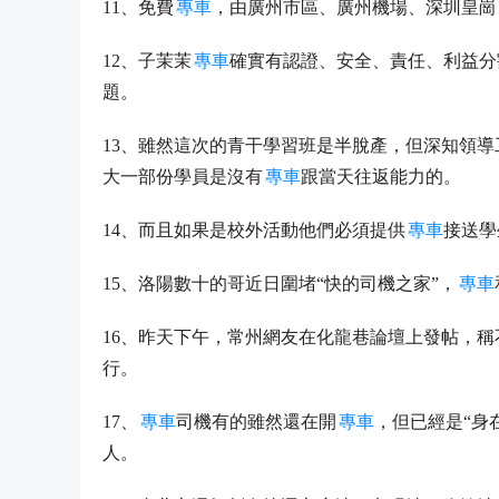
11、免費
專車
，由廣州市區、廣州機場、深圳皇崗
12、子茉茉
專車
確實有認證、安全、責任、利益分
題。
13、雖然這次的青干學習班是半脫產，但深知領
大一部份學員是沒有
專車
跟當天往返能力的。
14、而且如果是校外活動他們必須提供
專車
接送學
15、洛陽數十的哥近日圍堵“快的司機之家”，
專車
16、昨天下午，常州網友在化龍巷論壇上發帖，稱
行。
17、
專車
司機有的雖然還在開
專車
，但已經是“身
人。