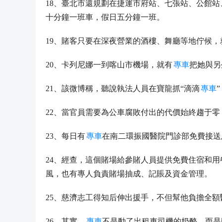
18、臺北市還規劃在捷運市府站、七張站、公館
十分鐘一班車，假日五分鐘一班。
19、賭客只要在深夜營業的酒樓、舞廳等地佇候，
20、卡列尼娜一到喀山市機場，就有
專車
把她與另
21、該微博稱，聽說執法人員在寶龍抓“滴滴
專車
22、當官員需要為公車腐敗付出的代價始終趨于零
23、每日有
專車
在南二環振國醫院門診部免費接送
24、經查，這個賭場給參賭人員提供免費住宿和用
風，也有專人負責賭場抽成、記賬及資金管理。
25、慈濟志工得知后伸出援手，不但幫他負擔全額
26、其實，
專車
不是動了出租車司機的奶酪，而是