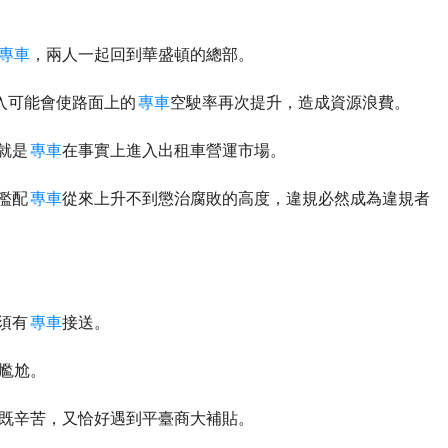
專車
，兩人一起回到華盛頓的總部。
殺入可能會使路面上的
專車
空駛率再次提升，造成資源浪費。
就是
專車
在事實上進入出租車營運市場。
濫配
專車
從來上升不到懲治腐敗的高度，違規必然成為違規者
須有
專車
接送。
尷尬。
既辛苦，又恰好遇到平臺商大補貼。