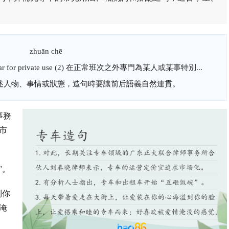
zhuān chē
 for private use (2) 在正常班次之外專門為某人或某事特別...
描述人物、事情或狀態，造句時要讓前后語義自然連貫。
事務
市
”。
到你
淹