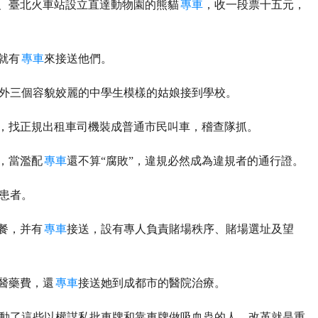
站、臺北火車站設立直達動物園的熊貓
專車
，收一段票十五元，
就有
專車
來接送他們。
外三個容貌姣麗的中學生模樣的姑娘接到學校。
”，找正規出租車司機裝成普通市民叫車，稽查隊抓。
，當濫配
專車
還不算“腐敗”，違規必然成為違規者的通行證。
患者。
餐，并有
專車
接送，設有專人負責賭場秩序、賭場選址及望
醫藥費，還
專車
接送她到成都市的醫院治療。
動了這些以權謀私批車牌和靠車牌做吸血蟲的人，改革就是重