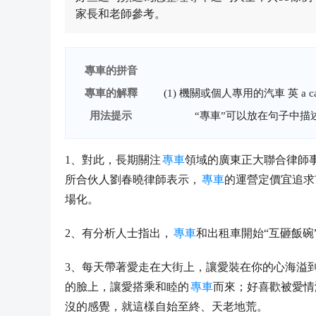
家長和老師參考。
專車的拼音
專車的解釋
(1) 機關或個人專用的汽車 英 a car
用法提示
“專車”可以放在句子中
1、對此，長期關注
專車
領域的廣東正大聯合律師
所合伙人劉春曉律師表示，
專車
的運營定價宜追求
場化。
2、有分析人士指出，
專車
和出租車開始“互砸飯碗
3、每天帶著愛走在大街上，讓愛裝在你的心海溢
的臉上，讓愛搭乘和睦的
專車
而來；好喜歡被愛情
沒的感覺，就這樣自始至終、天老地荒。