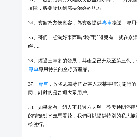
屏障，將藥物送到需要治療的地方。
34、賓館為方便賓客，為賓客提供
專車
接送，專用
35、哥們，想淘好東西嗎?我們那邊兒有，就在京
絆兒。
36、經過三年多的發展，其產品已升級至第三代，
專車
專用特質的空凈寶產品。
37、
專車
，故名思義專門為某人或某事特別開行的
同，針對的是普通大眾用戶。
38、如果您有一組人不超過六人與一整天時間停
的蜻蜓點水走馬看花，我們可以提供特別的私人旅
松健行。