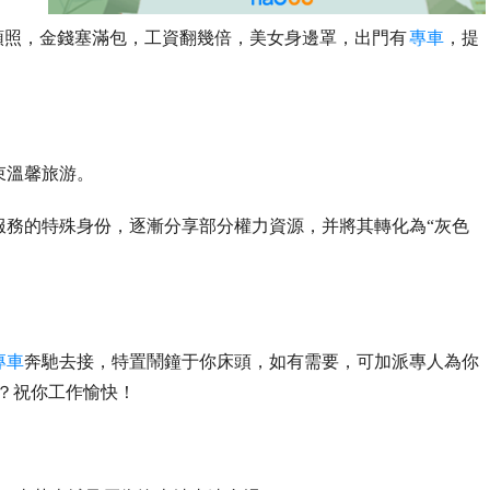
頭照，金錢塞滿包，工資翻幾倍，美女身邊罩，出門有
專車
，提
束溫馨旅游。
服務的特殊身份，逐漸分享部分權力資源，并將其轉化為“灰色
專車
奔馳去接，特置鬧鐘于你床頭，如有需要，可加派專人為你
？祝你工作愉快！