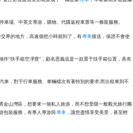
停車場、中英文導游，購物、代購返程車票等一條龍服務。
津交界的地方，高速個把小時就到了，有
專車
接送，保證不會使
稱作“扶手箱空凈寶”，顧名思義這是一款置于扶手箱位置，具有
汽車，對于行車服務、車輛檔次有著特別的要求;而出租車則不
留舊金山灣區，想要來一個私人旅游，而不想受限一般觀光旅行團
游包裝服務，有專人導游與
專車
，讓您盡情享受美景，甚至輕