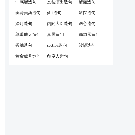
中高層造句
文藝演出造句
驚顫造句
美侖美奐造句
gift造句
駭愕造句
踏月造句
內閣大臣造句
昧心造句
尊重他人造句
臭罵造句
驅動器造句
鍛練造句
section造句
波頓造句
黃金歲月造句
印度人造句