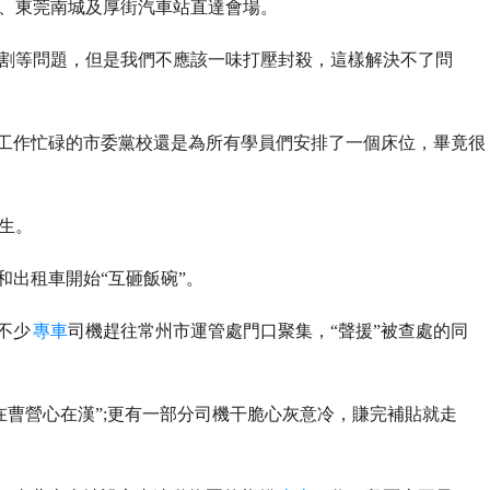
、東莞南城及厚街汽車站直達會場。
割等問題，但是我們不應該一味打壓封殺，這樣解決不了問
導工作忙碌的市委黨校還是為所有學員們安排了一個床位，畢竟很
生。
和出租車開始“互砸飯碗”。
不少
專車
司機趕往常州市運管處門口聚集，“聲援”被查處的同
在曹營心在漢”;更有一部分司機干脆心灰意冷，賺完補貼就走