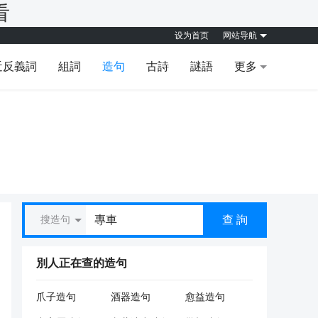
看
设为首页
网站导航
近反義詞
組詞
造句
古詩
謎語
更多
查 詢
搜造句
別人正在查的造句
爪子造句
酒器造句
愈益造句