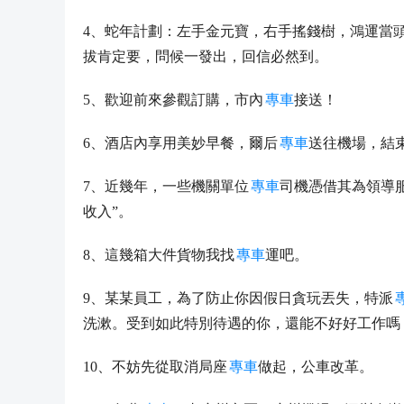
4、蛇年計劃：左手金元寶，右手搖錢樹，鴻運當
拔肯定要，問候一發出，回信必然到。
5、歡迎前來參觀訂購，市內
專車
接送！
6、酒店內享用美妙早餐，爾后
專車
送往機場，結
7、近幾年，一些機關單位
專車
司機憑借其為領導
收入”。
8、這幾箱大件貨物我找
專車
運吧。
9、某某員工，為了防止你因假日貪玩丟失，特派
洗漱。受到如此特別待遇的你，還能不好好工作嗎
10、不妨先從取消局座
專車
做起，公車改革。