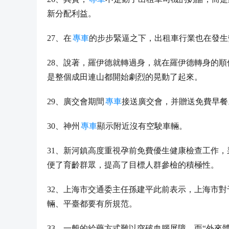
新分配利益。
27、在
專車
的步步緊逼之下，出租車行業也在發生
28、說著，羅伊德就轉過身，就在羅伊德轉身的順
是整個成田連山都開始劇烈的晃動了起來。
29、廣交會期間
專車
接送廣交會，并贈送免費早餐
30、神州
專車
顯示附近沒有空駛車輛。
31、新河鎮高度重視孕前免費優生健康檢查工作
便了育齡群眾，提高了目標人群參檢的積極性。
32、上海市交通委主任孫建平此前表示，上海市對
輛、平臺都要有所規范。
33、一般的給藥方式難以突破血腦屏障，而“外來