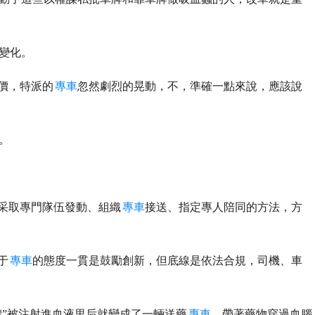
變化。
價，特派的
專車
忽然劇烈的晃動，不，準確一點來說，應該說
。
，采取專門隊伍發動、組織
專車
接送、指定專人陪同的方法，方
于
專車
的態度一貫是鼓勵創新，但底線是依法合規，司機、車
體”被注射進血液里后就變成了一輛送藥
專車
，帶著藥物穿過血腦