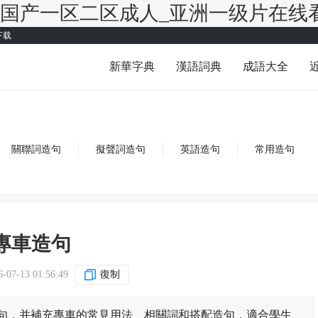
_国产一区二区成人_亚洲一级片在线
下载
新華字典
漢語詞典
成語大全
關聯詞造句
擬聲詞造句
英語造句
常用造句
專車造句
7-13 01:56:49
復制
例句，并補充專車的常見用法、相關詞和搭配造句，適合學生、