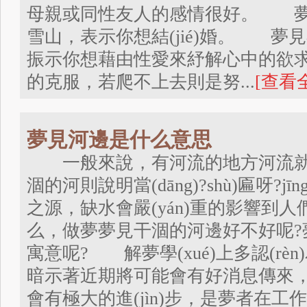
母親或同性友人的感情很好。 夢
雪山，表示你想結(jié)婚。 
振示你想藉由性愛來紓解心中的欲
的克服，若爬不上去則是努...
[查看
夢見河邊是什么意思
一般來說，有河流的地方河流就是水
涸的河則說明當(dāng)?shù)匾呀?j
之源，缺水會嚴(yán)重的影響到人們
么，做夢夢見干涸的河邊好不好呢?
寓意呢? 解夢學(xué)上多認(r
暗示著近期將可能會有好消息傳來，或
會有極大的進(jìn)步，是夢者在工作