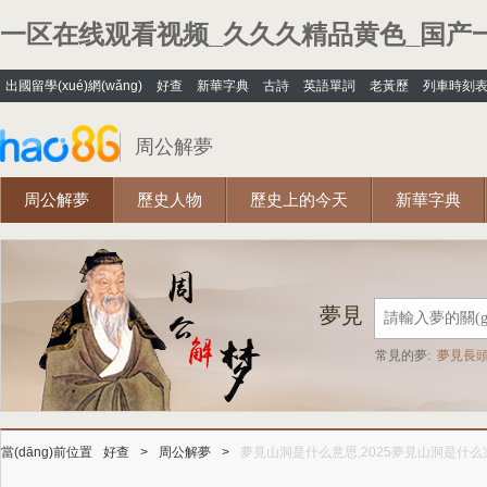
一区在线观看视频_久久久精品黄色_国产
出國留學(xué)網(wǎng)
好查
新華字典
古詩
英語單詞
老黃歷
列車時刻
周公解夢
周公解夢
歷史人物
歷史上的今天
新華字典
漢語轉(zhuǎn)拼音
問答社區(qū)
夢見
常見的夢:
夢見長頭
夢見錢包失而復(f
當(dāng)前位置
好查
>
周公解夢
>
夢見山洞是什么意思,2025夢見山洞是什么