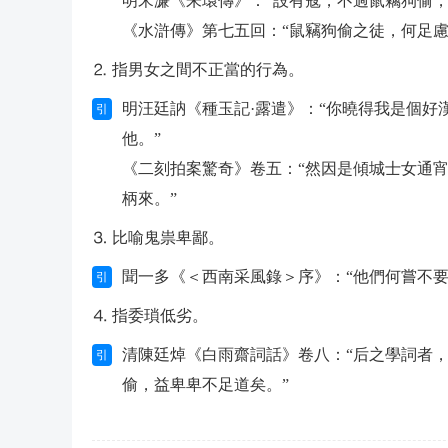
明宋濂《朱環傳》：“設有寇，不過鼠竊狗偷，
《水滸傳》第七五回：“鼠竊狗偷之徒，何足慮
⒉ 指男女之間不正當的行為。
明汪廷訥《種玉記·露遣》：“你曉得我是個
引
他。”
《二刻拍案驚奇》卷五：“然因是傾城士女通
柄來。”
⒊ 比喻鬼祟卑鄙。
聞一多《＜西南采風錄＞序》：“他們何嘗不
引
⒋ 指委瑣低劣。
清陳廷焯《白雨齋詞話》卷八：“后之學詞者
引
偷，益卑卑不足道矣。”