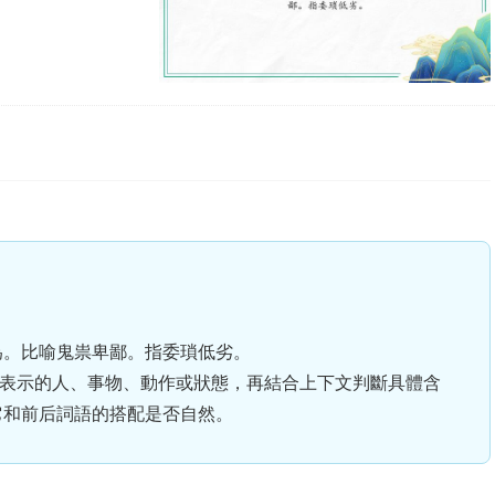
行為。比喻鬼祟卑鄙。指委瑣低劣。
中表示的人、事物、動作或狀態，再結合上下文判斷具體含
它和前后詞語的搭配是否自然。