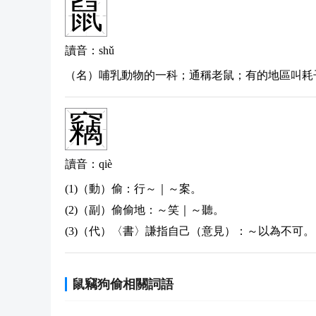
鼠
讀音：shǔ
（名）哺乳動物的一科；通稱老鼠；有的地區叫耗
竊
讀音：qiè
(1)（動）偷：
行～｜～案。
(2)（副）偷偷地：
～笑｜～聽。
(3)（代）〈書〉謙指自己（意見）：
～以為不可。
鼠竊狗偷相關詞語