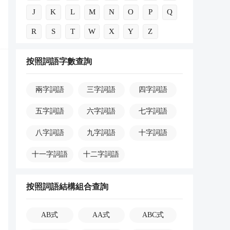
J
K
L
M
N
O
P
Q
R
S
T
W
X
Y
Z
按照詞語字數查詢
兩字詞語
三字詞語
四字詞語
五字詞語
六字詞語
七字詞語
八字詞語
九字詞語
十字詞語
十一字詞語
十二字詞語
按照詞語結構組合查詢
AB式
AA式
ABC式