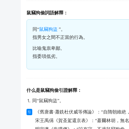
鼠竊狗偷詞語解釋：
同“
鼠竊狗盜
”。
指男女之間不正當的行為。
比喻鬼祟卑鄙。
指委瑣低劣。
什么是鼠竊狗偷引證解釋：
⒈ 同“鼠竊狗盜”。
《舊唐書·蕭銑杜伏威等傳論》：“自隋朝維絶
引
宋王禹偁《賀圣駕還京表》：“蕞爾林胡，無名