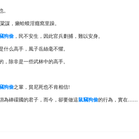
也。
粱謀，癩蛤蟆淫癮窩里躁。
竊狗偷
，民不安生，因此官兵剿捕，難以安身。
是什么高手，風子岳絲毫不懼。
的，除非是一些武林中的高手。
竊狗偷
之輩，貧尼死也不肯相信!
詡為硨磲國的君子，而今，卻要做這
鼠竊狗偷
的行為，實在……