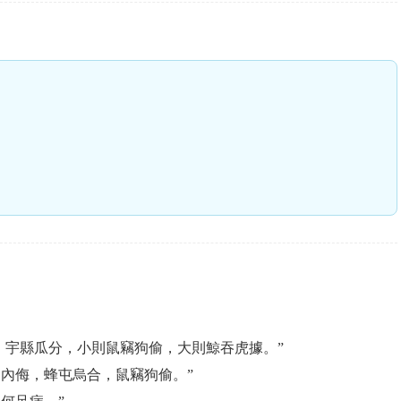
，宇縣瓜分，小則鼠竊狗偷，大則鯨吞虎據。”
內侮，蜂屯烏合，鼠竊狗偷。”