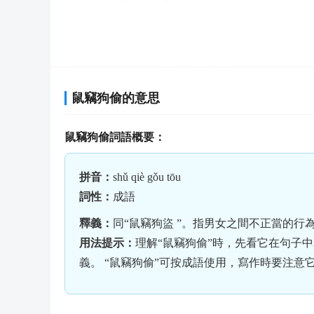
鼠竊狗偷的意思
鼠竊狗偷詞語概要：
拼音：
shǔ qiè gǒu tōu
詞性：
成語
釋義：
同“鼠竊狗盜 ”。指男女之間不正當的
用法提示：
理解“鼠竊狗偷”時，先看它在句子
義。 “鼠竊狗偷”可按成語使用，寫作時要注意