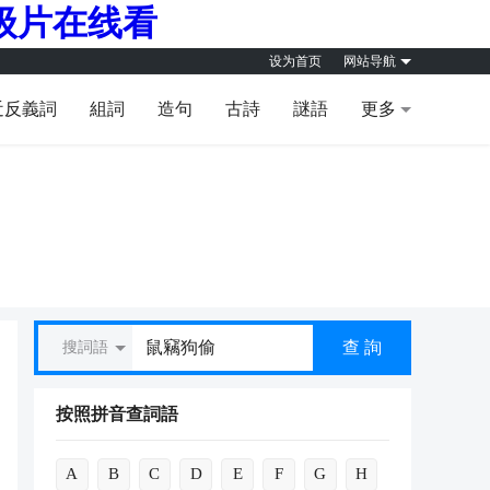
级片在线看
设为首页
网站导航
近反義詞
組詞
造句
古詩
謎語
更多
查 詢
搜詞語
按照拼音查詞語
A
B
C
D
E
F
G
H