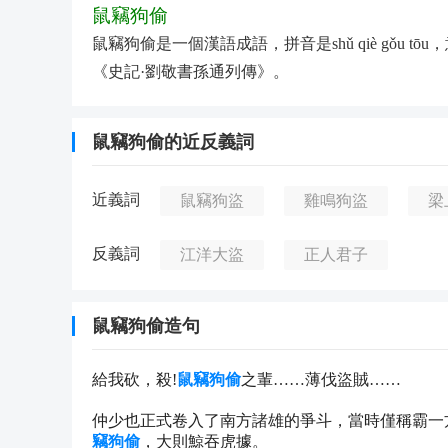
鼠竊狗偷
鼠竊狗偷是一個漢語成語，拼音是shǔ qiè gǒu
《史記·劉敬書孫通列傳》。
鼠竊狗偷的近反義詞
近義詞
鼠竊狗盜
雞鳴狗盜
梁
反義詞
江洋大盜
正人君子
鼠竊狗偷造句
給我砍，殺!
鼠竊狗偷
之輩……薄伐盜賊……
仲少也正式卷入了南方諸雄的爭斗，當時僅稱霸一
竊狗偷
，大則鯨吞虎據。