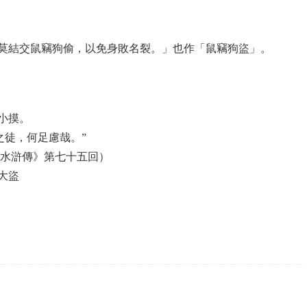
莫結交鼠竊狗偷，以免身敗名裂。」也作「鼠竊狗盜」。
小摸。
之徒，何足慮哉。”
《水滸傳》第七十五回）
大盜