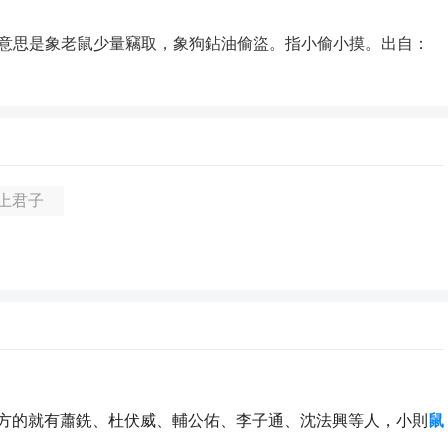
 tōu，意思是象老鼠少量竊取，象狗鉆油偷盜。指小偷小摸。出自：
上君子
方的就有蕭銑、杜伏威、輔公佑、李子通、沈法興等人，小則
鼠