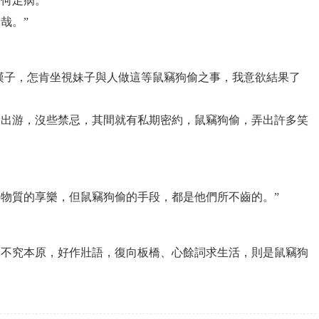
何足病。”
哉。”
好漢子，怎肯坐視妹子與人做這等鼠竊狗偷之事，我意欲結果了
宵出游，沒些禁忌，其間就有私期密約，鼠竊狗偷，弄出許多笑
要物質的享樂，但鼠竊狗偷的手段，都是他們所不齒的。”
，不究本原，好作壯語，復向板橋、心餘詞求生活，則是鼠竊狗