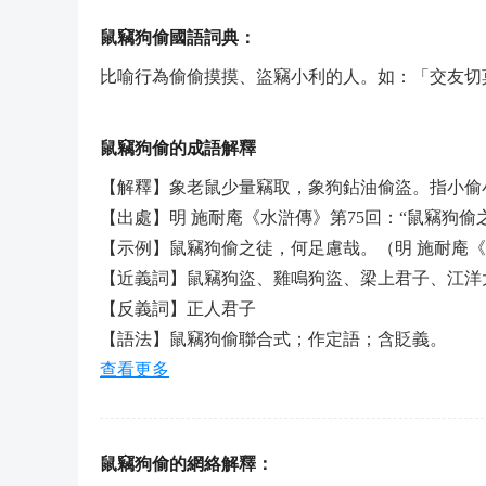
鼠竊狗偷國語詞典：
比喻行為偷偷摸摸、盜竊小利的人。如：「交友切
鼠竊狗偷的成語解釋
【解釋】象老鼠少量竊取，象狗鉆油偷盜。指小偷
【出處】明 施耐庵《水滸傳》第75回：“鼠竊狗偷
【示例】鼠竊狗偷之徒，何足慮哉。（明 施耐庵
【近義詞】鼠竊狗盜、雞鳴狗盜、梁上君子、江洋
【反義詞】正人君子
【語法】鼠竊狗偷聯合式；作定語；含貶義。
查看更多
鼠竊狗偷的網絡解釋：