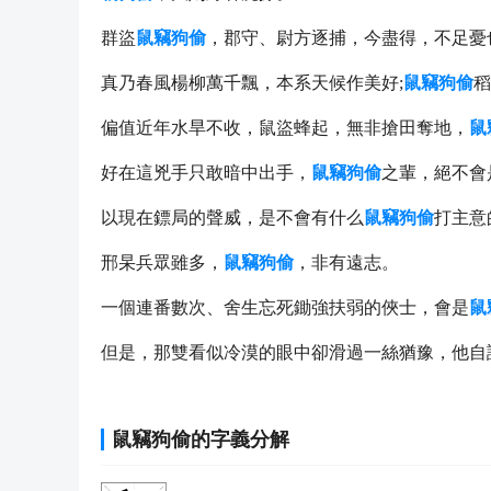
群盜
鼠竊狗偷
，郡守、尉方逐捕，今盡得，不足憂
真乃春風楊柳萬千飄，本系天候作美好;
鼠竊狗偷
稻
偏值近年水旱不收，鼠盜蜂起，無非搶田奪地，
鼠
好在這兇手只敢暗中出手，
鼠竊狗偷
之輩，絕不會
以現在鏢局的聲威，是不會有什么
鼠竊狗偷
打主意
邢杲兵眾雖多，
鼠竊狗偷
，非有遠志。
一個連番數次、舍生忘死鋤強扶弱的俠士，會是
鼠
但是，那雙看似冷漠的眼中卻滑過一絲猶豫，他自
鼠竊狗偷的字義分解