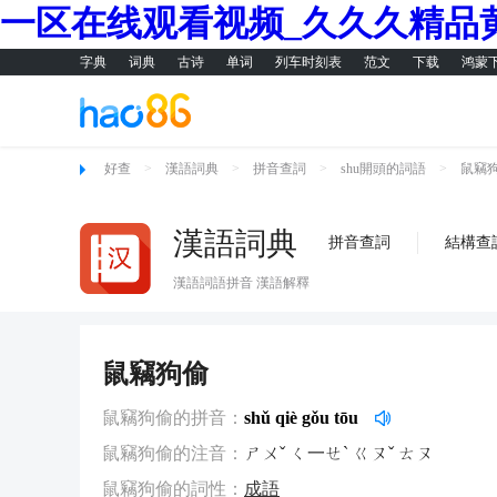
一区在线观看视频_久久久精品
字典
词典
古诗
单词
列车时刻表
范文
下载
鸿蒙
好查
>
漢語詞典
>
拼音查詞
>
shu開頭的詞語
>
鼠竊
漢語詞典
拼音查詞
結構查
漢語詞語拼音 漢語解釋
鼠竊狗偷
鼠竊狗偷的拼音：
shǔ qiè gǒu tōu
鼠竊狗偷的注音：
ㄕㄨˇ ㄑ一ㄝˋ ㄍㄡˇ ㄊㄡ
鼠竊狗偷的詞性：
成語