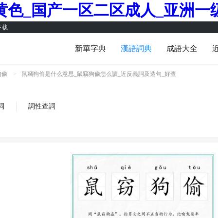
黄色_国产一区二区成人_亚洲一
下载
新華字典
漢語詞典
成語大全
狗偷
>
鼠竊狗偷是什么意思_鼠竊狗偷怎么讀_近反義詞及造句_好查
詞
詞性查詞