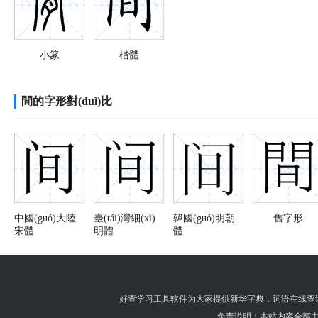
小篆
楷體
間的字形對(duì)比
中國(guó)大陸
臺(tái)灣細(xì)
韓國(guó)明朝
舊字形
宋體
明體
體
好查学习工具软件为大家提供
新华字典
，
词语在线查
免责说明：本站内容全部由