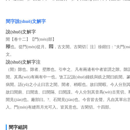
間字說(shuō)文解字
說(shuō)文解字
閒【卷十二】【門(mén)部】
也。從門(mén)從月。
，古文閒。古閑切〖注〗徐鍇曰：“夫門(mén
文。
說(shuō)文解字注
（閒）隙也。隙者、壁際也。引申之、凡有兩邊有中者皆謂之隙。隙謂之閒。閒
閒。其爲(wèi)有兩有中一也。攷工記說(shuō)鐘銑與銑之閒曰銑閒。
病閒。語(yǔ)之小止曰言之閒。閒者、稍暇也。故曰閒暇。今人分別其音
故曰閒廁、曰閒迭、曰閒隔、曰閒諜。今人分別其音爲(wèi)古莧切
閒見(jiàn)也。廠部曰。?、石閒見(jiàn)也。今音皆去聲。凡自其單出言之曰
入。門(mén)有縫而月光可入。皆其意也。古閑切。十四部。
間字組詞