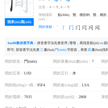
注音：
ㄐㄧㄢ,ㄐㄧㄢˋ
筆順讀寫
點(diǎn)、豎、橫折鉤、豎、橫
(xiě)：
我來(lái)寫(xiě)
間的筆順
：
hao86教你查字典：
拼音查字法先查音序
j
聲母，再找音節(jié)
ian
韻
即可; 部首查字法先查
三
畫(huà)
門(mén)
字部首，再查
四
畫(huà)找
間的部首：
門(mén)
間的筆畫(huà)數(shù)：
7
間的結
間的五筆：
UJD
間的五行：
木
間的
間的統(tǒng)一碼：
95F4
間的倉(cāng)頡：
LSA
間
間的電碼：
7035
間的區(qū)位：
2868
筆順