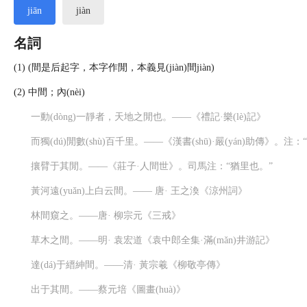
jiān
jiàn
名詞
(1) (間是后起字，本字作閒，本義見(jiàn)間
jiàn
)
(2) 中間；內(nèi)
一動(dòng)一靜者，天地之閒也。——《禮記·樂(lè)記》
而獨(dú)閒數(shù)百千里。——《漢書(shū)·嚴(yán)助傳》。注
攘臂于其閒。——《莊子·人間世》。司馬注：“猶里也。”
黃河遠(yuǎn)上白云間。—— 唐· 王之渙《涼州詞》
林間窺之。——唐· 柳宗元《三戒》
草木之間。——明· 袁宏道《袁中郎全集·滿(mǎn)井游記》
達(dá)于縉紳間。——清· 黃宗羲《柳敬亭傳》
出于其間。——蔡元培《圖畫(huà)》