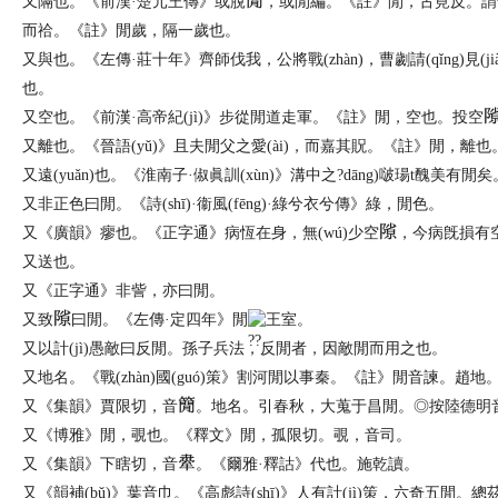
又
隔也。《前漢·楚元王傳》或脫
，或閒編。《註》閒，古莧反。謂舊
而祫。《註》閒歲，隔一歲也。
又
與也。《左傳·莊十年》齊師伐我，公將戰(zhàn)，曹劌請(qǐng)
也。
又
空也。《前漢·高帝紀(jì)》步從閒道走軍。《註》閒，空也。投空
又
離也。《晉語(yǔ)》且夫閒父之愛(ài)，而嘉其貺。《註》閒，離也
又
遠(yuǎn)也。《淮南子·俶眞訓(xùn)》溝中之?dāng)啵瑒t醜美有閒
又
非正色曰閒。《詩(shī)·衞風(fēng)·綠兮衣兮傳》綠，閒色。
又
《廣韻》瘳也。《正字通》病恆在身，無(wú)少空
，今病旣損有
又
送也。
又
《正字通》非訾，亦曰閒。
又
致
曰閒。《左傳·定四年》閒
王室。
又
以計(jì)愚敵曰反閒。孫子兵法，反閒者，因敵閒而用之也。
又
地名。《戰(zhàn)國(guó)策》割河閒以事秦。《註》閒音諫。趙地
又
《集韻》賈限切，音
。地名。引春秋，大蒐于昌閒。◎按陸德明音義
又
《博雅》閒，覗也。《釋文》閒，孤限切。覗，音司。
又
《集韻》下瞎切，音
。《爾雅·釋詁》代也。施乾讀。
又
《韻補(bǔ)》葉音巾。《高彪詩(shī)》人有計(jì)策，六奇五閒。總