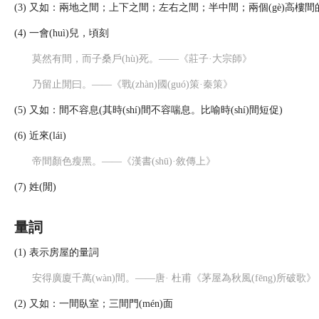
(3) 又如：兩地之間；上下之間；左右之間；半中間；兩個(gè)高樓間
(4) 一會(huì)兒，頃刻
莫然有間，而子桑戶(hù)死。——《莊子·大宗師》
乃留止閒曰。——《戰(zhàn)國(guó)策·秦策》
(5) 又如：間不容息(其時(shí)間不容喘息。比喻時(shí)間短促)
(6) 近來(lái)
帝間顏色瘦黑。——《漢書(shū)·敘傳上》
(7) 姓(閒)
量詞
(1) 表示房屋的量詞
安得廣廈千萬(wàn)間。——唐· 杜甫《茅屋為秋風(fēng)所破歌》
(2) 又如：一間臥室；三間門(mén)面