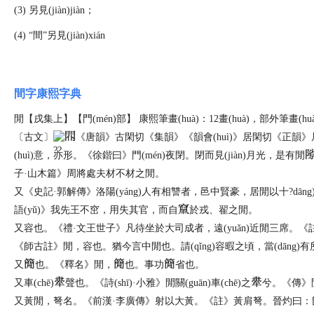
(3) 另見(jiàn)
jiàn
；
(4) “間”另見(jiàn)
xián
間字康熙字典
閒【戌集上】【門(mén)部】 康熙筆畫(huà)：12畫(huà)，部外筆畫(huà)
〔古文〕
《唐韻》古閑切《集韻》《韻會(huì)》居閑切《正韻
(huì)意，亦形。《徐鍇曰》門(mén)夜閉。閉而見(jiàn)月光，是有閒
子·山木篇》周將處夫材不材之閒。
又
《史記·郭解傳》洛陽(yáng)人有相讐者，邑中賢豪，居閒以十?dāng)?
語(yǔ)》我先王不窋，用失其官，而自
於戎、翟之閒。
又
容也。《禮·文王世子》凡待坐於大司成者，遠(yuǎn)近閒三席。《註》閒，
《師古註》閒，容也。猶今言中閒也。請(qǐng)容暇之頃，當(dāng)有
又
也。《釋名》閒，
也。事功
省也。
又
車(chē)
聲也。《詩(shī)·小雅》閒關(guān)車(chē)之
兮。《傳》閒關
又
黃閒，弩名。《前漢·李廣傳》射以大黃。《註》黃肩弩。晉灼曰：