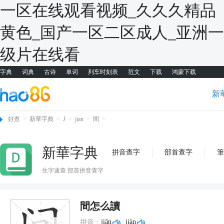
一区在线观看视频_久久久精品
黄色_国产一区二区成人_亚洲一
级片在线看
字典
词典
古诗
单词
列车时刻表
范文
下载
鸿蒙下载
新
好查
>
新華字典
>
J
>
jian
>
間
>
新華字典
拼音查字
部首查字
筆
生字速查 部首拼音查字
間怎么讀
jiān
jiàn
拼音：