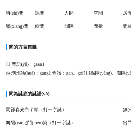
時(shí)間
課間
人間
空間
房
鄉(xiāng)間
瞬間
間隔
間歇
間
間的方言集匯
◎ 粵語(yǔ)：gaan1
◎ 潮州話(huà)：gang1 舊讀：gan1 ,goi?1 [揭陽(yáng)、潮陽(yáng)
間為謎底的謎語(yǔ)
閑卻春光白了頭（打一字謎）
無(
向陽(yáng)門(mén)第（打一字謎）
出門