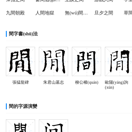
九間朝殿
人間地獄
無(wú)間冬夏
旦夕之間
草
間字書(shū)法
張猛龍碑
朱君山墓志
柳公權(quán)
歐陽(yáng)詢
(xún)
間的字源演變