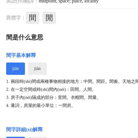
英語(yǔ)翻譯：
midpoint
,
space
;
place
,
locality
間
閒
異體字：
間是什么意思
間字基本解釋
jiān
jiàn
1. 兩段時(shí)間或兩種事物相接的地方：中間。間距。間奏。天地之
2. 在一定空間或時(shí)間內(nèi)：田間。人間。
3. 房子內(nèi)隔成的部分：里間。衣帽間。間量。
4. 量詞，房屋的最小單位：一間房。
間字詳細(xì)解釋