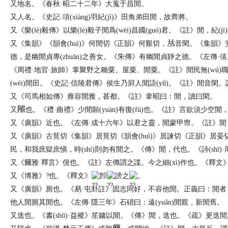
又
地名。《春秋·昭二十二年》大蒐于昌閒。
又
人名。《史記·項(xiàng)羽紀(jì)》田角弟田閒，故齊將。
又
《樂(lè)毅傳》以樂(lè)毅子閒爲(wèi)昌國(guó)君。《註》閒，紀(j
又
《集韻》《韻會(huì)》何閒切《正韻》何艱切，
音閑。《集韻》安也
德，是幽閒貞專(zhuān)之善女。《朱傳》有幽閒貞靜之德。《左傳
《周禮·地官·旅師》掌聚野之耡粟、屋粟、閒粟。《註》閒民無(wú)
(wèi)閒田。《史記·信陵君傳》侯生乃屛人閒語(yǔ)。《註》閒音閑。謂
又
《司馬相如傳》雍容閒雅，甚都。《註》韋昭曰：閒，讀曰閑。
又
也。《禮·曲禮》少閒願(yuàn)有復(fù)也。《註》言欲須少空
又
《廣韻》近也。《左傳·成十六年》以君之靈，閒蒙甲冑。《註》閒
又
《廣韻》古莧切《集韻》居莧切《韻會(huì)》居諫切《正韻》居晏
民，和我庶獄庶愼，時(shí)則勿有閒之。《傳》閒，代也。《詩(shī
又
《爾雅·釋言》俔也。《註》左傳謂之諜。今之細(xì)作也。《釋文
又
《博雅》?也。《釋文》
卽
謗之
。
又
《廣韻》厠也。《易·屯卦註》固志同好，不容他閒。正義曰：閒者，厠也
他人閒厠其閒也。《左傳·隱三年》石碏曰：遠(yuǎn)閒親，新閒舊
又
迭也。《書(shū)·益稷》笙鏞以閒。《傳》閒，迭也。《疏》更迭閒