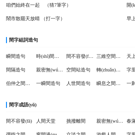
咱們始終在一起 （猜7筆字）
開(
鬧市散罷天放晴 （打一字）
早
間字組詞造句
瞬間造句
時(shí)間造句
間不容發(fā)造句
三維空間造句
間隔造句
親密無(wú)間造句
空間站造句
轉(zhuǎn)瞬之間造句
伯仲之間造句
一瞬間造句
人世間造句
瞬息之間造句
間字成語(yǔ)
間不容發(fā)
人間天堂
挑撥離間
親密無(wú)間
彈指之間
窗間過(guò)馬
立談之間
游戲人間
字