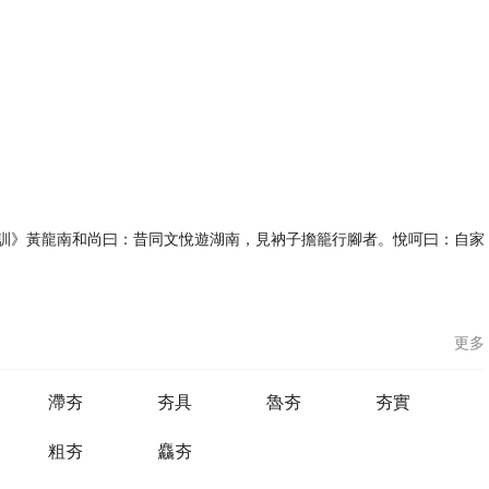
抖U林寶訓》黃龍南和尚曰：昔同文悅遊湖南，見衲子擔籠行腳者。悅呵曰：自家
。
更多
滯夯
夯具
魯夯
夯實
粗夯
麤夯