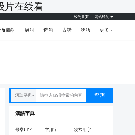
级片在线看
设为首页
网站导航
近反義詞
組詞
造句
古詩
謎語
更多
查 詢
漢語字典
漢語字典
最常用字
常用字
次常用字