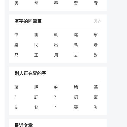
奧
奇
奉
套
奪
夯字的同筆畫
更多
申
龍
軋
處
寧
樂
民
出
鳥
發
只
正
用
去
對
別人正在查的字
蘧
臟
貅
颺
蠶
?
訂
?
摂
窟
錠
肴
?
奀
峉
最近文章