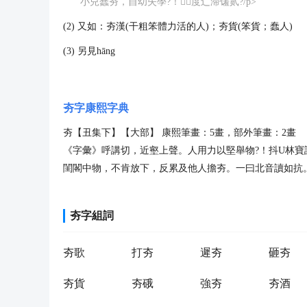
小兒蠢夯，自幼失學?！度辶滞馐贰?/p>
(2) 又如：夯漢(干粗笨體力活的人)；夯貨(笨貨；蠢人)
(3) 另見
hāng
夯字康熙字典
夯【丑集下】【大部】 康熙筆畫：5畫，部外筆畫：2畫
《字彙》呼講切，近壑上聲。人用力以堅舉物?！
閨閣中物，不肯放下，反累及他人擔夯。一曰北音讀如抗
夯字組詞
夯歌
打夯
遲夯
砸夯
夯貨
夯硪
強夯
夯酒