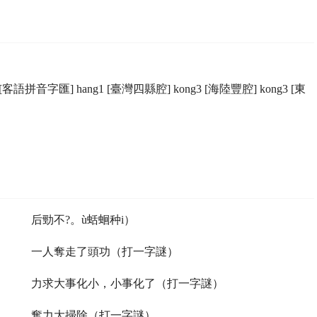
 [客語拼音字匯] hang1 [臺灣四縣腔] kong3 [海陸豐腔] kong3 [東
后勁不?。ù蛞蛔种i）
一人奪走了頭功（打一字謎）
力求大事化小，小事化了（打一字謎）
奮力大掃除（打一字謎）