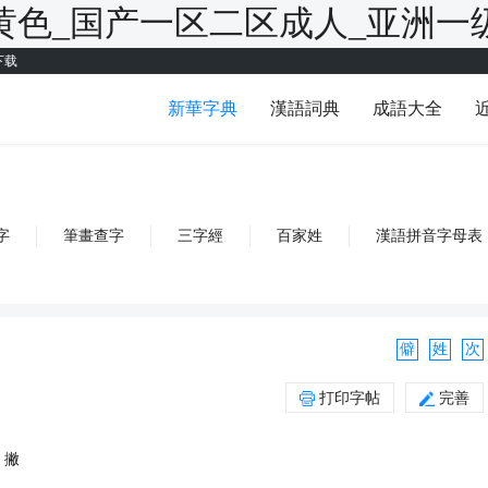
黄色_国产一区二区成人_亚洲一
下载
新華字典
漢語詞典
成語大全
字
筆畫查字
三字經
百家姓
漢語拼音字母表
僻
姓
次
打印字帖
完善
、撇