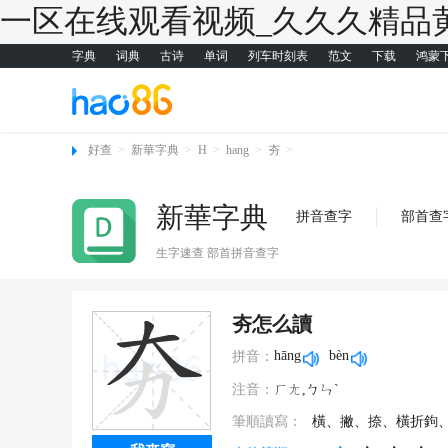
一区在线观看视频_久久久精品
字典
词典
古诗
单词
列车时刻表
范文
下载
鸿蒙
好查
>
新華字典
>
H
>
hang
>
夯
>
新華字典
拼音查字
部首查
生字速查 部首拼音查字
夯怎么讀
hāng
bèn
拼音：
注音：
ㄏㄤ,ㄅㄣˋ
筆順讀寫：
橫、撇、捺、橫折鉤