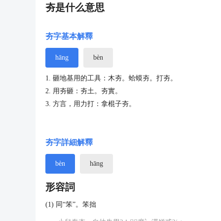
夯是什么意思
夯字基本解釋
hāng
bèn
1. 砸地基用的工具：木夯。蛤蟆夯。打夯。
2. 用夯砸：夯土。夯實。
3. 方言，用力打：拿棍子夯。
夯字詳細解釋
bèn
hāng
形容詞
(1) 同“笨”。笨拙