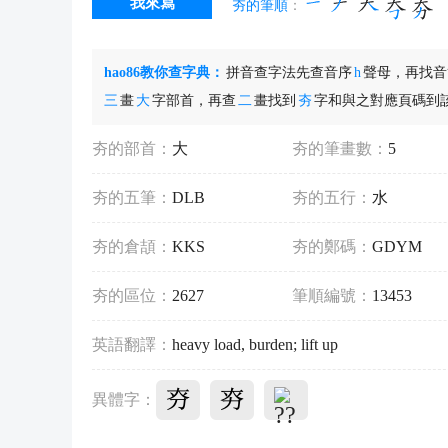
我來寫
夯的筆順
：
hao86教你查字典：
拼音查字法先查音序
h
聲母，再找
三
畫
大
字部首，再查
二
畫找到
夯
字和與之對應頁碼到該
夯的部首：
大
夯的筆畫數：
5
夯的五筆：
DLB
夯的五行：
水
夯的倉頡：
KKS
夯的鄭碼：
GDYM
夯的區位：
2627
筆順編號：
13453
英語翻譯：
heavy load,
burden
;
lift up
異體字：