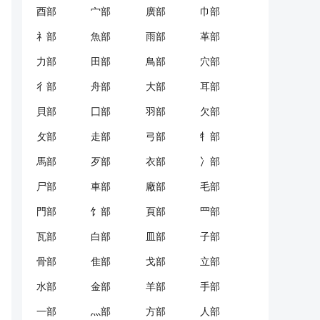
酉部
宀部
廣部
巾部
礻部
魚部
雨部
革部
力部
田部
鳥部
穴部
彳部
舟部
大部
耳部
貝部
囗部
羽部
欠部
攵部
走部
弓部
牜部
馬部
歹部
衣部
冫部
尸部
車部
廠部
毛部
門部
饣部
頁部
罒部
瓦部
白部
皿部
子部
骨部
隹部
戈部
立部
水部
金部
羊部
手部
一部
灬部
方部
人部