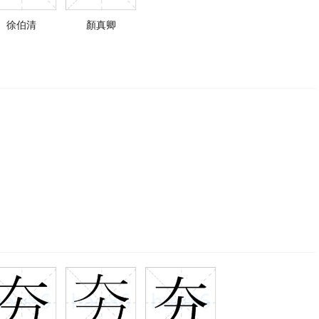
徐伯清
顏真卿