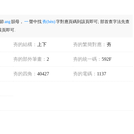
音節
ang
韻母，
一
聲中找
夯(bèn)
字對應頁碼到該頁即可; 部首查字法先查
頁即可.
夯的結構：
上下
夯的繁簡對應：
夯
夯的部外筆畫：
2
夯的統一碼：
592F
夯的四角：
40427
夯的電碼：
1137