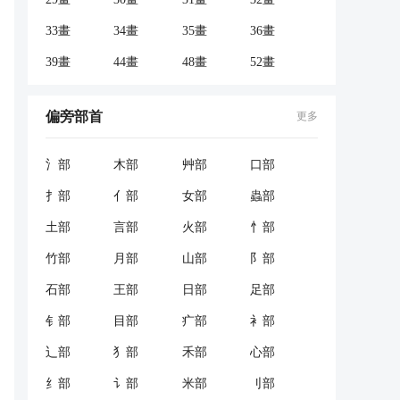
33畫
34畫
35畫
36畫
39畫
44畫
48畫
52畫
偏旁部首
更多
氵部
木部
艸部
口部
扌部
亻部
女部
蟲部
土部
言部
火部
忄部
竹部
月部
山部
阝部
石部
王部
日部
足部
钅部
目部
疒部
衤部
辶部
犭部
禾部
心部
纟部
讠部
米部
刂部