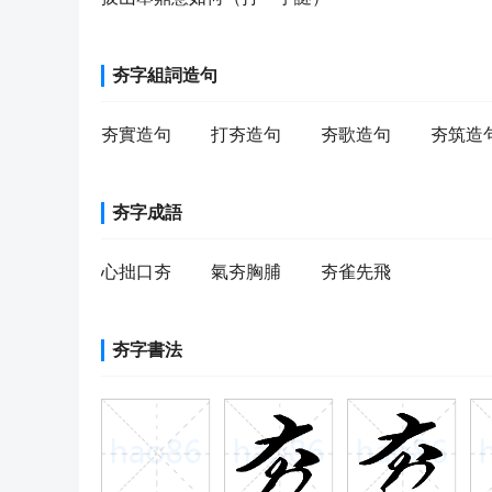
夯字組詞造句
夯實造句
打夯造句
夯歌造句
夯筑造
夯字成語
心拙口夯
氣夯胸脯
夯雀先飛
夯字書法