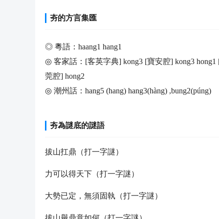
夯的方言集匯
◎ 粵語：haang1 hang1
◎ 客家話：[客英字典] kong3 [寶安腔] kong3 hong1
莞腔] hong2
◎ 潮州話：hang5 (hang) hang3(hàng) ,bung2(púng)
夯為謎底的謎語
拔山扛鼎（打一字謎）
力可以得天下（打一字謎）
大勢已定，無須固執（打一字謎）
拔山舉鼎意如何（打一字謎）