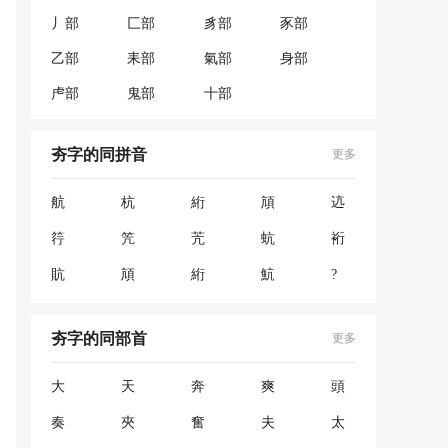
丿部
匚部
豸部
豕部
乙部
耒部
氣部
身部
虍部
鬼部
十部
夯字的同拼音
更多
航
杭
絎
頏
迒
筕
笐
苀
蚢
裄
貥
頏
絎
魧
?
夯字的同部首
更多
大
天
奔
爽
頭
奏
夾
奮
夫
太