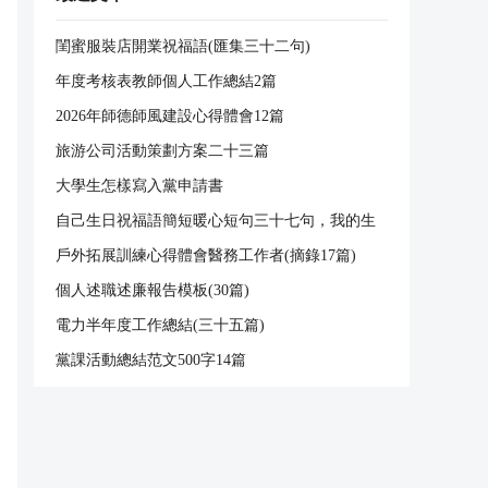
閨蜜服裝店開業祝福語(匯集三十二句)
年度考核表教師個人工作總結2篇
2026年師德師風建設心得體會12篇
旅游公司活動策劃方案二十三篇
大學生怎樣寫入黨申請書
自己生日祝福語簡短暖心短句三十七句，我的生
日，我很開心，祝我自己的明天更輝煌。
戶外拓展訓練心得體會醫務工作者(摘錄17篇)
個人述職述廉報告模板(30篇)
電力半年度工作總結(三十五篇)
黨課活動總結范文500字14篇