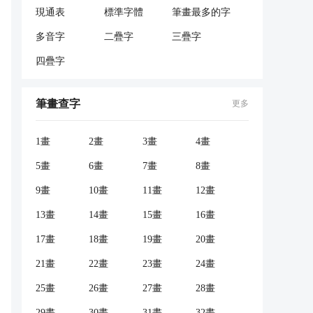
現通表
標準字體
筆畫最多的字
多音字
二疊字
三疊字
四疊字
筆畫查字
更多
1畫
2畫
3畫
4畫
5畫
6畫
7畫
8畫
9畫
10畫
11畫
12畫
13畫
14畫
15畫
16畫
17畫
18畫
19畫
20畫
21畫
22畫
23畫
24畫
25畫
26畫
27畫
28畫
29畫
30畫
31畫
32畫