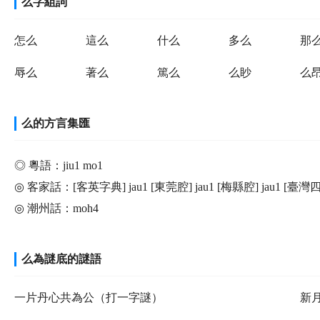
么字組詞
怎么
這么
什么
多么
那
辱么
著么
篤么
么眇
么
么的方言集匯
◎ 粵語：jiu1 mo1
◎ 客家話：[客英字典] jau1 [東莞腔] jau1 [梅縣腔] jau1 [臺灣四縣
◎ 潮州話：moh4
么為謎底的謎語
一片丹心共為公（打一字謎）
新