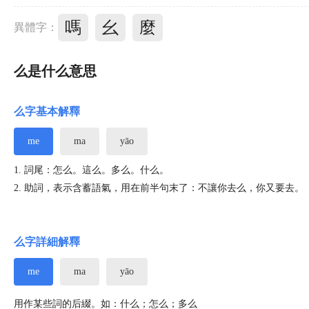
嗎
幺
麼
異體字：
么是什么意思
么字基本解釋
me
ma
yāo
1. 詞尾：怎么。這么。多么。什么。
2. 助詞，表示含蓄語氣，用在前半句末了：不讓你去么，你又要去。
么字詳細解釋
me
ma
yāo
用作某些詞的后綴。如：什么；怎么；多么