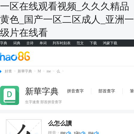
一区在线观看视频_久久久精品
黄色_国产一区二区成人_亚洲一
级片在线看
字典
词典
古诗
单词
列车时刻表
范文
下载
鸿蒙下载
好查
>
新華字典
>
M
>
me
>
么
>
新華字典
拼音查字
部首查字
筆
生字速查 部首拼音查字
么怎么讀
me
yāo
ma
拼音：