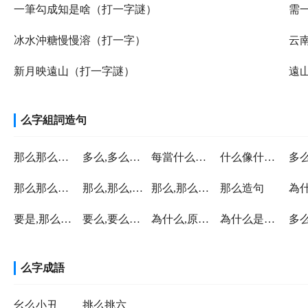
一筆勾成知是啥（打一字謎）
需
冰水沖糖慢慢溶（打一字）
云
新月映遠山（打一字謎）
遠
么字組詞造句
那么那么造句
多么,多么造句
每當什么就什么造句
什么像什么造句
那么那么那么那么造句
那么,那么,那么,那么造句
那么,那么造句
那么造句
要是,那么造句
要么,要么造句
為什么,原來造句
為什么是因為造句
么字成語
幺么小丑
挑么挑六