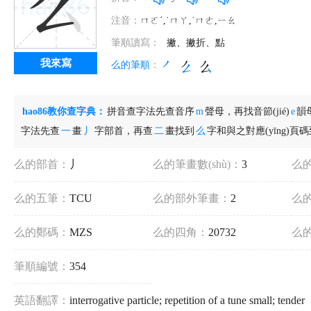
注音：
ㄇㄛˊ,˙ㄇㄚ,˙ㄇㄜ,ㄧㄠ
筆順讀寫：
撇、撇折、點
我來寫
么的筆順
：
hao86教你查字典：
拼音查字法先查音序
m
聲母，再找音節(jié)
e
韻
字法先查
一
畫
丿
字部首，再查
二
畫找到
么
字和與之對應(yīng)頁
么的部首：
丿
么的筆畫數(shù)：
3
么的結
么的五筆：
TCU
么的部外筆畫：
2
么的
么的鄭碼：
MZS
么的四角：
20732
么
筆順編號：
354
英語翻譯：
interrogative particle; repetition of a tune small;
tender