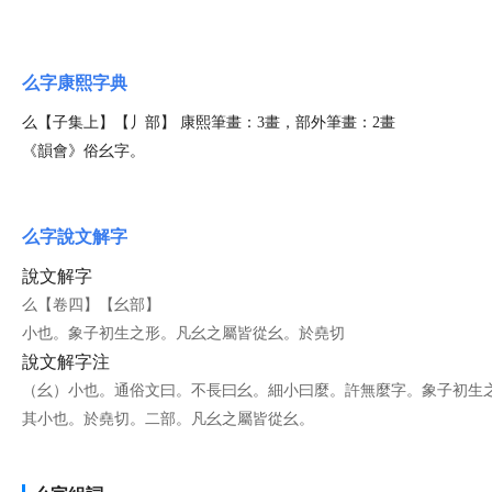
么字康熙字典
么【子集上】【丿部】 康熙筆畫：3畫，部外筆畫：2畫
《韻會》俗幺字。
么字說文解字
說文解字
么【卷四】【幺部】
小也。象子初生之形。凡幺之屬皆從幺。於堯切
說文解字注
（幺）小也。通俗文曰。不長曰幺。細小曰麼。許無麼字。象子初生
其小也。於堯切。二部。凡幺之屬皆從幺。