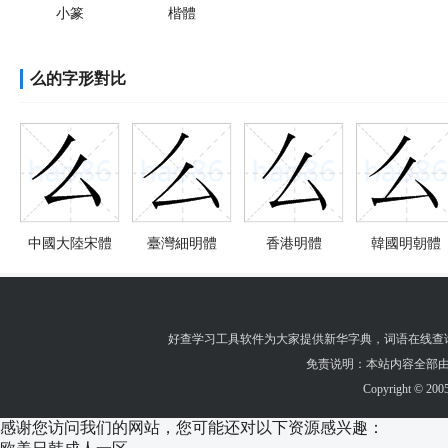
小篆
楷體
么的字形對比
中國大陸宋體
臺灣細明體
香港明體
韓國明朝體
好查学习工具软件为大家提供
新华字典
，
词语在线查
免责说明：本站内容全部由
Copyright © 200
感谢您访问我们的网站，您可能还对以下资源感兴趣：